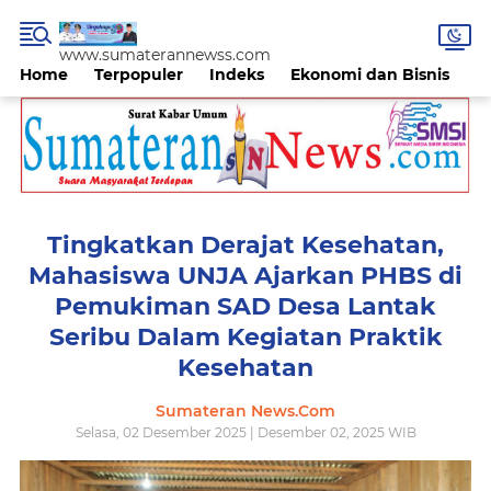
www.sumaterannewss.com
Home
Terpopuler
Indeks
Ekonomi dan Bisnis
H
Tingkatkan Derajat Kesehatan,
Mahasiswa UNJA Ajarkan PHBS di
Pemukiman SAD Desa Lantak
Seribu Dalam Kegiatan Praktik
Kesehatan
Sumateran News.Com
Selasa, 02 Desember 2025 | Desember 02, 2025 WIB