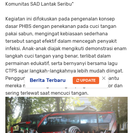
Komunitas SAD Lantak Seribu"
Kegiatan ini difokuskan pada pengenalan konsep
dasar PHBS dengan penekanan pada cuci tangan
pakai sabun, mengingat kebiasaan sederhana
tersebut sangat efektif dalam mencegah penyakit
infeksi. Anak-anak diajak mengikuti demonstrasi enam
langkah cuci tangan yang benar, terlibat dalam
permainan edukatif, serta bernyanyi bersama lagu
CTPS agar langkah-langkahnya lebih mudah diingat.
×
Penggunaan sabun dan pewarna aman membantu
Berita Terbaru
UPDATE
mereka melihat bagian tangan yang masih kotor dan
sering terlewat saat mencuci tangan.