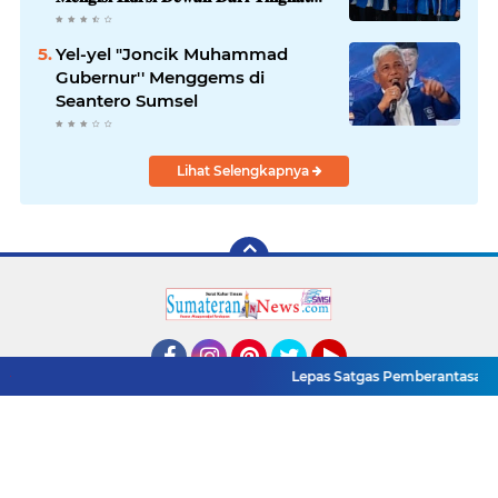
𝐃𝐏𝐑 𝐃𝐚𝐞𝐫𝐚𝐡 𝐇𝐢𝐧𝐠𝐠𝐚 𝐃𝐏𝐑-𝐑𝐈
Yel-yel "Joncik Muhammad
Gubernur'' Menggems di
Seantero Sumsel
Lihat Selengkapnya
Lepas Satgas Pemberantasan PETI,
Facebook
Instagram
Pinterest
Twitter
YouTube
Redaksi
Pasang Iklan
Pedoman Media Siber
Copyright ©
2026 www.sumaterannewss.com