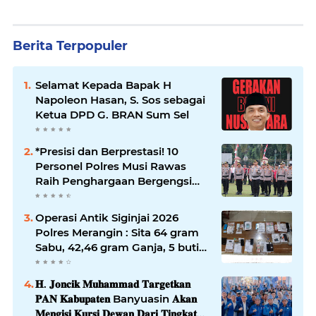
Berita Terpopuler
Selamat Kepada Bapak H
Napoleon Hasan, S. Sos sebagai
Ketua DPD G. BRAN Sum Sel
*Presisi dan Berprestasi! 10
Personel Polres Musi Rawas
Raih Penghargaan Bergengsi
dari Kapolda Sumsel*
Operasi Antik Siginjai 2026
Polres Merangin : Sita 64 gram
Sabu, 42,46 gram Ganja, 5 butir
extasi, dan Amankan 21 Orang
Tersangka
𝐇. 𝐉𝐨𝐧𝐜𝐢𝐤 𝐌𝐮𝐡𝐚𝐦𝐦𝐚𝐝 𝐓𝐚𝐫𝐠𝐞𝐭𝐤𝐚𝐧
𝐏𝐀𝐍 𝐊𝐚𝐛𝐮𝐩𝐚𝐭𝐞𝐧 Banyuasin 𝐀𝐤𝐚𝐧
𝐌𝐞𝐧𝐠𝐢𝐬𝐢 𝐊𝐮𝐫𝐬𝐢 𝐃𝐞𝐰𝐚𝐧 𝐃𝐚𝐫𝐢 𝐓𝐢𝐧𝐠𝐤𝐚𝐭