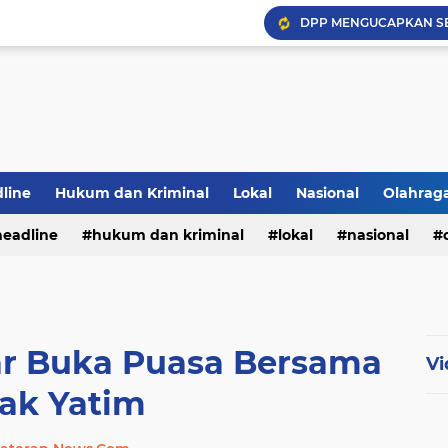
DPP MENGUCAPKAN S
Hadapi Musim Kemarau, 
Selamar Hut RI Ke 81
PWI Jambi Apresiasi Pe
Bupati Panca Hadiri Pel
line
Hukum dan Kriminal
Lokal
Nasional
Olahrag
headline
hukum dan kriminal
lokal
nasional
te
ar Buka Puasa Bersama
Vi
ak Yatim