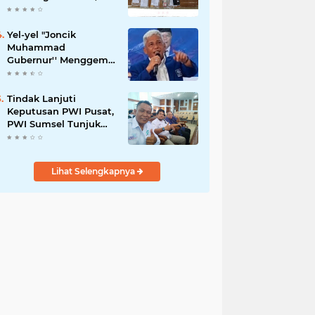
42,46 gram Ganja, 5
butir extasi, dan
Amankan 21 Orang
Yel-yel "Joncik
Tersangka
Muhammad
Gubernur'' Menggems
di Seantero Sumsel
Tindak Lanjuti
Keputusan PWI Pusat,
PWI Sumsel Tunjuk
Ishak Nasroni sebagai
Plt Ketua PWI OKU
Selatan
Lihat Selengkapnya