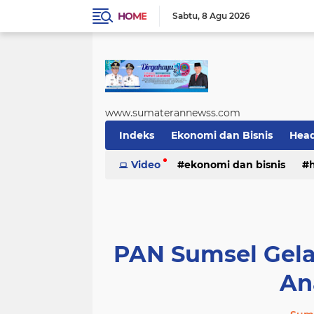
HOME
Sabtu
8 Agu 2026
www.sumaterannewss.com
Indeks
Ekonomi dan Bisnis
Head
Sosial dan Budaya
Video
ekonomi dan bisnis
Sumsel Update
sosial dan budaya
sumsel upda
PAN Sumsel Gel
An