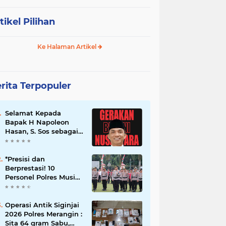
tikel Pilihan
Ke Halaman Artikel
rita Terpopuler
Selamat Kepada
Bapak H Napoleon
Hasan, S. Sos sebagai
Ketua DPD G. BRAN
Sum Sel
*Presisi dan
Berprestasi! 10
Personel Polres Musi
Rawas Raih
Penghargaan
Bergengsi dari
Operasi Antik Siginjai
Kapolda Sumsel*
2026 Polres Merangin :
Sita 64 gram Sabu,