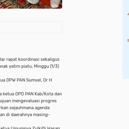
r rapat koordinasi sekaligus
ak yatim piatu, Minggu (1/3)
etua DPW PAN Sumsel, Dr H
ara ketua DPD PAN Kab/Kota dan
ujuan mengevaluasi progres
rkan sejauhmana agenda
akan di daerahnya masing-
Ketua Umumnya Zulkifli Hasan