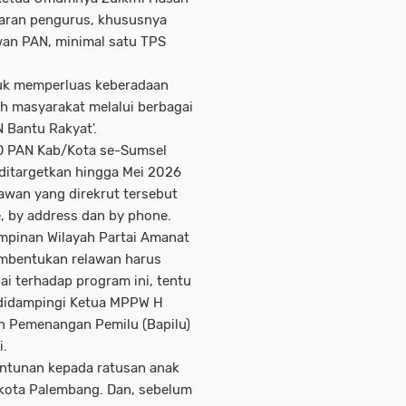
jaran pengurus, khususnya
an PAN, minimal satu TPS
tuk memperluas keberadaan
ah masyarakat melalui berbagai
N Bantu Rakyat'.
PD PAN Kab/Kota se-Sumsel
ditargetkan hingga Mei 2026
awan yang direkrut tersebut
me, by address dan by phone.
pinan Wilayah Partai Amanat
embentukan relawan harus
ai terhadap program ini, tentu
ik didampingi Ketua MPPW H
n Pemenangan Pemilu (Bapilu)
i.
santunan kepada ratusan anak
i kota Palembang. Dan, sebelum