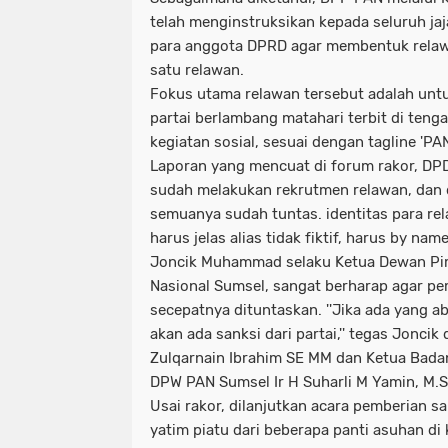
telah menginstruksikan kepada seluruh ja
para anggota DPRD agar membentuk relaw
satu relawan.
Fokus utama relawan tersebut adalah un
partai berlambang matahari terbit di teng
kegiatan sosial, sesuai dengan tagline 'PA
Laporan yang mencuat di forum rakor, D
sudah melakukan rekrutmen relawan, dan 
semuanya sudah tuntas. identitas para rel
harus jelas alias tidak fiktif, harus by na
Joncik Muhammad selaku Ketua Dewan Pim
Nasional Sumsel, sangat berharap agar p
secepatnya dituntaskan. ''Jika ada yang ab
akan ada sanksi dari partai,'' tegas Jonc
Zulqarnain Ibrahim SE MM dan Ketua Bada
DPW PAN Sumsel Ir H Suharli M Yamin, M.S
Usai rakor, dilanjutkan acara pemberian 
yatim piatu dari beberapa panti asuhan d