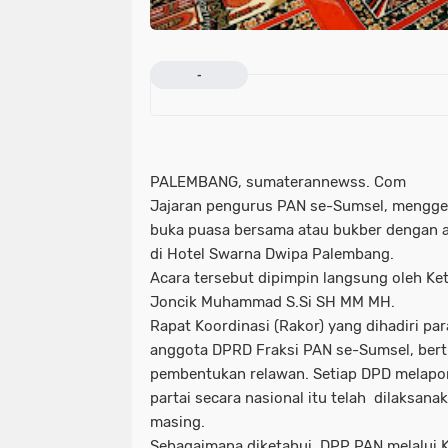
-
PALEMBANG, sumaterannewss. Com
Jajaran pengurus PAN se-Sumsel, menggela
buka puasa bersama atau bukber dengan an
di Hotel Swarna Dwipa Palembang.
Acara tersebut dipimpin langsung oleh K
Joncik Muhammad S.Si SH MM MH.
Rapat Koordinasi (Rakor) yang dihadiri p
anggota DPRD Fraksi PAN se-Sumsel, bert
pembentukan relawan. Setiap DPD melapo
partai secara nasional itu telah dilaksan
masing.
Sebagaimana diketahui, DPP PAN melalui 