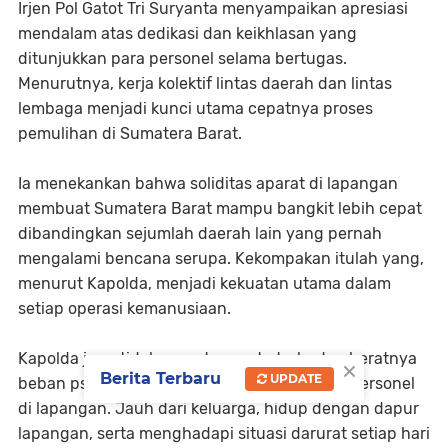
Irjen Pol Gatot Tri Suryanta menyampaikan apresiasi
mendalam atas dedikasi dan keikhlasan yang
ditunjukkan para personel selama bertugas.
Menurutnya, kerja kolektif lintas daerah dan lintas
lembaga menjadi kunci utama cepatnya proses
pemulihan di Sumatera Barat.
Ia menekankan bahwa soliditas aparat di lapangan
membuat Sumatera Barat mampu bangkit lebih cepat
dibandingkan sejumlah daerah lain yang pernah
mengalami bencana serupa. Kekompakan itulah yang,
menurut Kapolda, menjadi kekuatan utama dalam
setiap operasi kemanusiaan.
Kapolda juga tidak menutup mata terhadap beratnya
×
Berita Terbaru
UPDATE
beban psikologis dan fisik yang ditanggung personel
di lapangan. Jauh dari keluarga, hidup dengan dapur
lapangan, serta menghadapi situasi darurat setiap hari