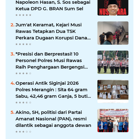
Napoleon Hasan, S. Sos sebagai
Ketua DPD G. BRAN Sum Sel
Jum'at Keramat, Kejari Musi
Rawas Tetapkan Dua TSK
Perkara Dugaan Korupsi Dana
Peremajaan PSR
*Presisi dan Berprestasi! 10
Personel Polres Musi Rawas
Raih Penghargaan Bergengsi
dari Kapolda Sumsel*
Operasi Antik Siginjai 2026
Polres Merangin : Sita 64 gram
Sabu, 42,46 gram Ganja, 5 butir
extasi, dan Amankan 21 Orang
Tersangka
Akino, SH, politisi dari Partai
Amanat Nasional (PAN), resmi
dilantik sebagai anggota dewan