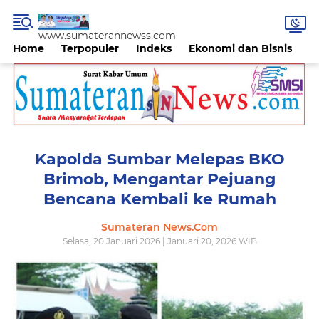
www.sumaterannewss.com
Home
Terpopuler
Indeks
Ekonomi dan Bisnis
H
Kapolda Sumbar Melepas BKO
Brimob, Mengantar Pejuang
Bencana Kembali ke Rumah
Sumateran News.Com
Selasa, 20 Januari 2026 | Januari 20, 2026 WIB