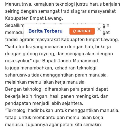
Menurutnya, kemajuan teknologi justru harus berjalan
seiring dengan semangat tradisi agraris masyarakat
Kabupaten Empat Lawang.
Sebaliknya lanjut Joncik, Pemerintah justru ingin
×
Berita Terbaru
UPDATE
memadukan teknologi modern dengan semangat
tradisi agraris masyarakat Kabuapten Empat Lawang.
"Yaitu tradisi yang menanam dengan hati, bekerja
dengan gotong royong, dan menjaga alam dengan
rasa syukur,” ujar Bupati Joncik Muhammad.
Ia juga menambahkan, kehadiran teknologi
seharusnya tidak menggantikan peran manusia,
melainkan memuliakan kerja manusia.
Dengan teknologi, diharapkan para petani dapat
bekerja lebih ringan, hasil panen meningkat, dan
pendapatan menjadi lebih sejahtera.
“Teknologi hadir bukan untuk menggantikan manusia,
tetapi untuk membantu dan memuliakan kerja
manusia. Tujuannya agar petani kita semakin