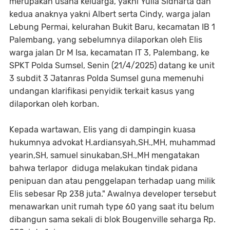
merupakan usaha keluarga, yakni Yulia Sidharta dan
kedua anaknya yakni Albert serta Cindy, warga jalan
Lebung Permai, kelurahan Bukit Baru, kecamatan IB 1
Palembang, yang sebelumnya dilaporkan oleh Elis
warga jalan Dr M Isa, kecamatan IT 3, Palembang, ke
SPKT Polda Sumsel, Senin (21/4/2025) datang ke unit
3 subdit 3 Jatanras Polda Sumsel guna memenuhi
undangan klarifikasi penyidik terkait kasus yang
dilaporkan oleh korban.
Kepada wartawan, Elis yang di dampingin kuasa
hukumnya advokat H.ardiansyah,SH.,MH, muhammad
yearin,SH, samuel sinukaban,SH.,MH mengatakan
bahwa terlapor diduga melakukan tindak pidana
penipuan dan atau penggelapan terhadap uang milik
Elis sebesar Rp 238 juta." Awalnya developer tersebut
menawarkan unit rumah type 60 yang saat itu belum
dibangun sama sekali di blok Bougenville seharga Rp.