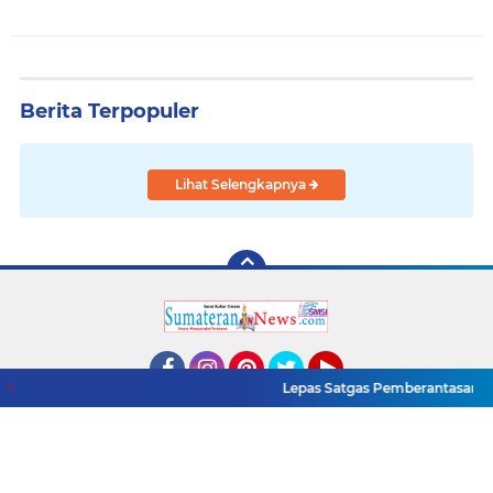
Berita Terpopuler
Lihat Selengkapnya
Lepas Satgas Pemberantasan PETI,
Facebook
Instagram
Pinterest
Twitter
YouTube
Redaksi
Pasang Iklan
Pedoman Media Siber
Copyright ©
2026 www.sumaterannewss.com