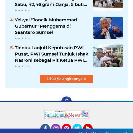
Sabu, 42,46 gram Ganja, 5 butir
extasi, dan Amankan 21 Orang
Tersangka
Yel-yel "Joncik Muhammad
Gubernur'' Menggems di
Seantero Sumsel
Tindak Lanjuti Keputusan PWI
Pusat, PWI Sumsel Tunjuk Ishak
Nasroni sebagai Plt Ketua PWI
OKU Selatan
Lihat Selengkapnya