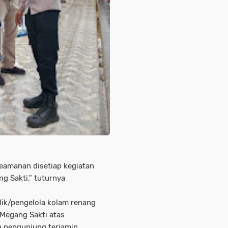
eamanan disetiap kegiatan
g Sakti," tuturnya
lik/pengelola kolam renang
Megang Sakti atas
a pengunjung terjamin