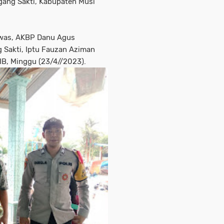
gang Sakti, Kabupaten Musi
awas, AKBP Danu Agus
 Sakti, Iptu Fauzan Aziman
WIB, Minggu (23/4//2023).