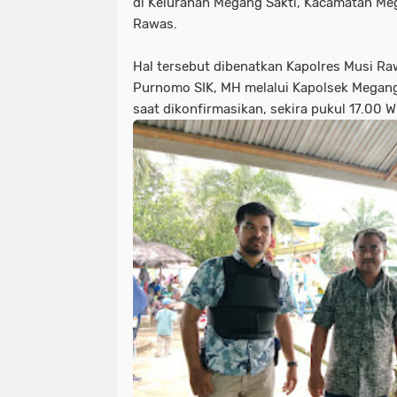
di Kelurahan Megang Sakti, Kacamatan Me
Rawas.
Hal tersebut dibenatkan Kapolres Musi R
Purnomo SIK, MH melalui Kapolsek Megang
saat dikonfirmasikan, sekira pukul 17.00 