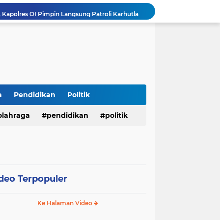
Kapolres OI Pimpin Langsung Patroli Karhutla
𝐇. 𝐉𝐨𝐧𝐜𝐢𝐤 𝐌𝐮𝐡𝐚𝐦𝐦𝐚𝐝 𝐓𝐚𝐫𝐠𝐞𝐭𝐤𝐚𝐧 𝐏𝐀𝐍 𝐊𝐚𝐛𝐮𝐩𝐚𝐭𝐞𝐧 Banyuasin 𝐀𝐤𝐚𝐧 𝐌𝐞𝐧𝐠𝐢𝐬𝐢 𝐊𝐮𝐫𝐬𝐢 𝐃𝐞𝐰𝐚𝐧 𝐃𝐚𝐫𝐢 𝐓𝐢𝐧𝐠𝐤𝐚𝐭 𝐃𝐏𝐑 𝐃𝐚𝐞𝐫𝐚𝐡 𝐇𝐢𝐧𝐠𝐠𝐚 𝐃𝐏𝐑-𝐑𝐈
Ditreskrimum Polda Sumbar Lampaui Target, Operasi Pekat dan Sikat Singgalang 2026 Catat Hasil Maksimal
Pembangunan Rumdin Bupati dan Tiang Pancang Mess Gedung Serbaguna Jadi Sorotan Publik
mkab Merangin Gelar Bimtek Pers
antikan Pengurus PWI OI.
Menembus Batas Pengabdian: Polres Musi Rawas Ukir Sejarah Emas Raih Predikat WBK di Bawah Kepemimpinan AKBP Agung Adhitya Prananta
a
Pendidikan
Politik
Lepas Satgas Pemberantasan PETI, Bupati M. Syukur: Geopark Merangin Harga Mati
olahraga
pendidikan
politik
ELAMAT MELAKSANAKAN MUSDA
deo Terpopuler
Ke Halaman Video