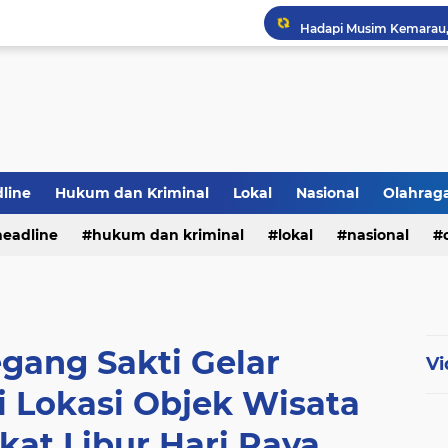
Hadapi Musim Kemarau, 
Selamar Hut RI Ke 81
PWI Jambi Apresiasi Pe
Bupati Panca Hadiri Pel
line
Hukum dan Kriminal
Lokal
Nasional
Olahrag
headline
hukum dan kriminal
lokal
nasional
DPP MENGUCAPKAN S
te
gang Sakti Gelar
Vi
 Lokasi Objek Wisata
kat Libur Hari Raya