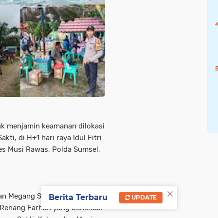
k menjamin keamanan dilokasi
i, di H+1 hari raya Idul Fitri
es Musi Rawas, Polda Sumsel,
×
an Megang Sakti ramai
Berita Terbaru
UPDATE
 Renang Farhan yang berlokasi