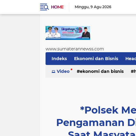
HOME
Minggu
9 Agu 2026
www.sumaterannewss.com
Indeks
Ekonomi dan Bisnis
Head
Sosial dan Budaya
Video
ekonomi dan bisnis
Sumsel Update
sosial dan budaya
sumsel upda
*Polsek Me
Pengamanan Di
Saat Masyata