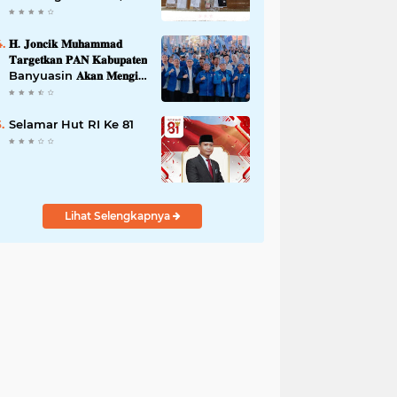
42,46 gram Ganja, 5
butir extasi, dan
Amankan 21 Orang
𝐇. 𝐉𝐨𝐧𝐜𝐢𝐤 𝐌𝐮𝐡𝐚𝐦𝐦𝐚𝐝
Tersangka
𝐓𝐚𝐫𝐠𝐞𝐭𝐤𝐚𝐧 𝐏𝐀𝐍 𝐊𝐚𝐛𝐮𝐩𝐚𝐭𝐞𝐧
Banyuasin 𝐀𝐤𝐚𝐧 𝐌𝐞𝐧𝐠𝐢𝐬𝐢
𝐊𝐮𝐫𝐬𝐢 𝐃𝐞𝐰𝐚𝐧 𝐃𝐚𝐫𝐢 𝐓𝐢𝐧𝐠𝐤𝐚𝐭
𝐃𝐏𝐑 𝐃𝐚𝐞𝐫𝐚𝐡 𝐇𝐢𝐧𝐠𝐠𝐚 𝐃𝐏𝐑-
𝐑𝐈
Selamar Hut RI Ke 81
Lihat Selengkapnya