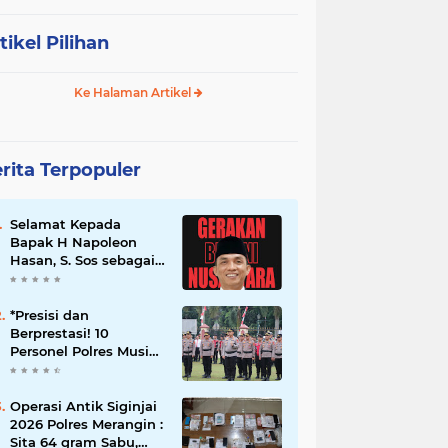
tikel Pilihan
Ke Halaman Artikel
rita Terpopuler
Selamat Kepada
Bapak H Napoleon
Hasan, S. Sos sebagai
Ketua DPD G. BRAN
Sum Sel
*Presisi dan
Berprestasi! 10
Personel Polres Musi
Rawas Raih
Penghargaan
Bergengsi dari
Operasi Antik Siginjai
Kapolda Sumsel*
2026 Polres Merangin :
Sita 64 gram Sabu,