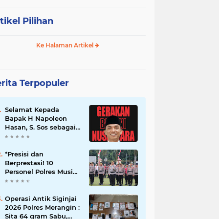
tikel Pilihan
Ke Halaman Artikel
rita Terpopuler
Selamat Kepada
Bapak H Napoleon
Hasan, S. Sos sebagai
Ketua DPD G. BRAN
Sum Sel
*Presisi dan
Berprestasi! 10
Personel Polres Musi
Rawas Raih
Penghargaan
Bergengsi dari
Operasi Antik Siginjai
Kapolda Sumsel*
2026 Polres Merangin :
Sita 64 gram Sabu,