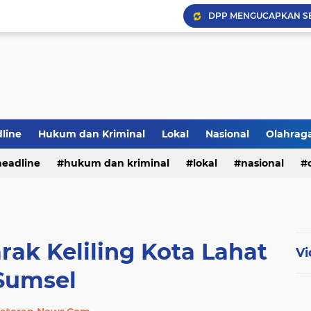
DPP MENGUCAPKAN S
Hadapi Musim Kemarau, 
Selamar Hut RI Ke 81
PWI Jambi Apresiasi Pe
Bupati Panca Hadiri Pel
line
Hukum dan Kriminal
Lokal
Nasional
Olahrag
headline
hukum dan kriminal
lokal
nasional
te
rak Keliling Kota Lahat
Vi
Sumsel