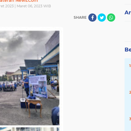
ateran News.Com
ret 2023 | Maret 06, 2023 WIB
Ar
SHARE
Be