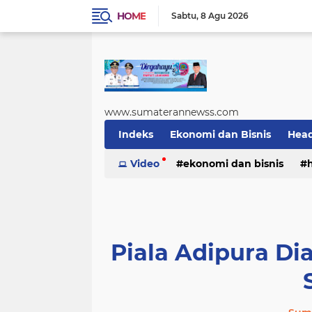
HOME
Sabtu
8 Agu 2026
www.sumaterannewss.com
Indeks
Ekonomi dan Bisnis
Head
Sosial dan Budaya
Video
ekonomi dan bisnis
Sumsel Update
sosial dan budaya
sumsel upda
Piala Adipura Dia