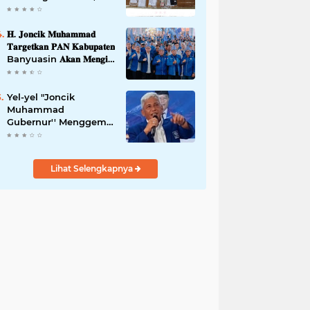
42,46 gram Ganja, 5
butir extasi, dan
Amankan 21 Orang
𝐇. 𝐉𝐨𝐧𝐜𝐢𝐤 𝐌𝐮𝐡𝐚𝐦𝐦𝐚𝐝
Tersangka
𝐓𝐚𝐫𝐠𝐞𝐭𝐤𝐚𝐧 𝐏𝐀𝐍 𝐊𝐚𝐛𝐮𝐩𝐚𝐭𝐞𝐧
Banyuasin 𝐀𝐤𝐚𝐧 𝐌𝐞𝐧𝐠𝐢𝐬𝐢
𝐊𝐮𝐫𝐬𝐢 𝐃𝐞𝐰𝐚𝐧 𝐃𝐚𝐫𝐢 𝐓𝐢𝐧𝐠𝐤𝐚𝐭
𝐃𝐏𝐑 𝐃𝐚𝐞𝐫𝐚𝐡 𝐇𝐢𝐧𝐠𝐠𝐚 𝐃𝐏𝐑-
𝐑𝐈
Yel-yel "Joncik
Muhammad
Gubernur'' Menggems
di Seantero Sumsel
Lihat Selengkapnya