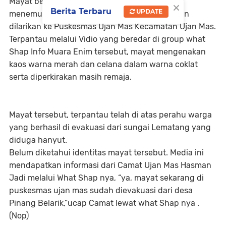
Mayat berhasil dievakuasi oleh warga yang
×
Berita Terbaru
UPDATE
menemukannya melalui perahu yang kemudian
dilarikan ke Puskesmas Ujan Mas Kecamatan Ujan Mas.
Terpantau melalui Vidio yang beredar di group what
Shap Info Muara Enim tersebut, mayat mengenakan
kaos warna merah dan celana dalam warna coklat
serta diperkirakan masih remaja.
Mayat tersebut, terpantau telah di atas perahu warga
yang berhasil di evakuasi dari sungai Lematang yang
diduga hanyut.
Belum diketahui identitas mayat tersebut. Media ini
mendapatkan informasi dari Camat Ujan Mas Hasman
Jadi melalui What Shap nya, “ya, mayat sekarang di
puskesmas ujan mas sudah dievakuasi dari desa
Pinang Belarik,”ucap Camat lewat what Shap nya .
(Nop)