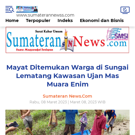
www.sumaterannewss.com
Home
Terpopuler
Indeks
Ekonomi dan Bisnis
H
Mayat Ditemukan Warga di Sungai
Lematang Kawasan Ujan Mas
Muara Enim
Sumateran News.Com
Rabu, 08 Maret 2023 | Maret 08, 2023 WIB