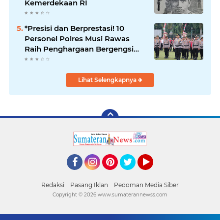
Kemerdekaan RI
*Presisi dan Berprestasi! 10
Personel Polres Musi Rawas
Raih Penghargaan Bergengsi
dari Kapolda Sumsel*
Lihat Selengkapnya
Facebook
Instagram
Pinterest
Twitter
YouTube
Redaksi
Pasang Iklan
Pedoman Media Siber
Copyright ©
2026 www.sumaterannewss.com