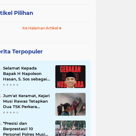
tikel Pilihan
Ke Halaman Artikel
rita Terpopuler
Selamat Kepada
Bapak H Napoleon
Hasan, S. Sos sebagai
Ketua DPD G. BRAN
Sum Sel
Jum'at Keramat, Kejari
Musi Rawas Tetapkan
Dua TSK Perkara
Dugaan Korupsi Dana
Peremajaan PSR
*Presisi dan
Berprestasi! 10
Personel Polres Musi