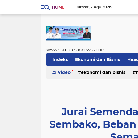
HOME
Jum'at
7 Agu 2026
www.sumaterannewss.com
Indeks
Ekonomi dan Bisnis
Head
Sosial dan Budaya
Video
ekonomi dan bisnis
Sumsel Update
sosial dan budaya
sumsel upda
Jurai Semenda
Sembako, Beban 
Sema