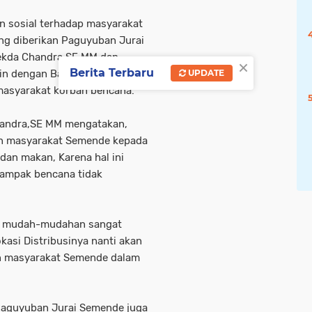
 sosial terhadap masyarakat
ng diberikan Paguyuban Jurai
ekda Chandra,SE MM dan
×
Berita Terbaru
UPDATE
kin dengan Bantuan pangan
masyarakat korban bencana.
handra,SE MM mengatakan,
an masyarakat Semende kepada
an makan, Karena hal ini
dampak bencana tidak
o, mudah-mudahan sangat
kasi Distribusinya nanti akan
an masyarakat Semende dalam
t Paguyuban Jurai Semende juga