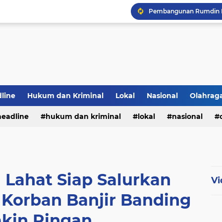
PWI Jambi Apresiasi Pe
Bupati Panca Hadiri Pel
Hadapi Musim Kemarau, 
line
Hukum dan Kriminal
Lokal
Nasional
Olahrag
Selamar Hut RI Ke 81
headline
hukum dan kriminal
lokal
nasional
te
 Lahat Siap Salurkan
Vi
Korban Banjir Banding
kin Ringan