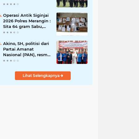
Rawas Raih
Penghargaan
Bergengsi dari
Operasi Antik Siginjai
Kapolda Sumsel*
2026 Polres Merangin :
Sita 64 gram Sabu,
42,46 gram Ganja, 5
butir extasi, dan
Amankan 21 Orang
Akino, SH, politisi dari
Tersangka
Partai Amanat
Nasional (PAN), resmi
dilantik sebagai
anggota dewan
Lihat Selengkapnya