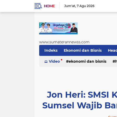
HOME
Jum'at
7 Agu 2026
www.sumaterannewss.com
Indeks
Ekonomi dan Bisnis
Head
Sosial dan Budaya
Video
ekonomi dan bisnis
Sumsel Update
sosial dan budaya
sumsel upda
Jon Heri: SMSI 
Sumsel Wajib B