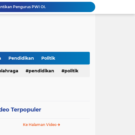
antikan Pengurus PWI OI.
Menembus Batas Pengabdian: Polres Musi Rawas Ukir Sejarah Emas Raih Predikat WBK di Bawah Kepemimpinan AKBP Agung Adhitya Prananta
Bupati M. Syukur Sampaikan Rencana KUA-PPAS 2027, Fokus Pemantapan Infrastruktur dan Penguatan Ekonomi
Diduga Alat Berat Milik Hardiman Bebas Beroperasi Untuk Ngupas Dongfeng di SPB Dusun Lembah Kuamang
*Presisi dan Berprestasi! 10 Personel Polres Musi Rawas Raih Penghargaan Bergengsi dari Kapolda Sumsel*
Operasi Antik Siginjai 2026 Polres Merangin : Sita 64 gram Sabu, 42,46 gram Ganja, 5 butir extasi, dan Amankan 21 Orang Tersangka
Tindak Lanjuti Keputusan PWI Pusat, PWI Sumsel Tunjuk Ishak Nasroni sebagai Plt Ketua PWI OKU Selatan
Polres Sarolangun Intensifkan KRYD Bersama Polsek Jajaran, Antisipasi Balap Liar dan Gangguan Kamtibmas
a
Pendidikan
Politik
Kades Wukirsari Suroyo Laksanakan Titik 100 Persen dan Titik Nol Pembangunan Dana Desa Tahap II Tahun 2026
mkab Merangin Gelar Bimtek Pers
olahraga
pendidikan
politik
deo Terpopuler
Ke Halaman Video