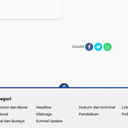
SHARE
egori
nomi dan Bisnis
Headline
Hukum dan Kriminal
Lok
ional
Olahraga
Pendidikan
Pol
ial dan Budaya
Sumsel Update