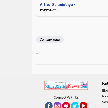
Artikel Selanjutnya
memuat...
komentar
-
Kat
Eko
Nas
Connect With Us
Sos