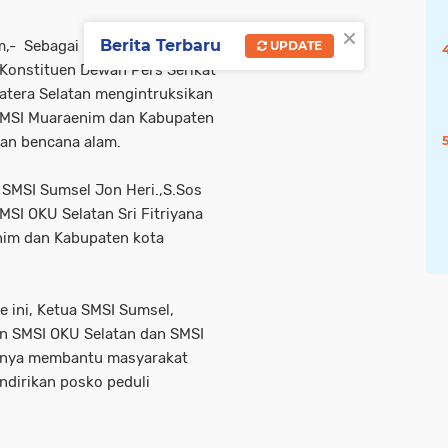
×
Berita Terbaru
,- Sebagai bentuk kepedulian
UPDATE
 Konstituen Dewan Pers Serikat
matera Selatan mengintruksikan
 SMSI Muaraenim dan Kabupaten
ban bencana alam.
 SMSI Sumsel Jon Heri.,S.Sos
SI OKU Selatan Sri Fitriyana
nim dan Kabupaten kota
re ini, Ketua SMSI Sumsel,
n SMSI OKU Selatan dan SMSI
innya membantu masyarakat
dirikan posko peduli