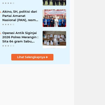
Rawas Raih
Penghargaan
Bergengsi dari
Akino, SH, politisi dari
Kapolda Sumsel*
Partai Amanat
Nasional (PAN), resmi
dilantik sebagai
anggota dewan
Operasi Antik Siginjai
2026 Polres Merangin :
Sita 64 gram Sabu,
42,46 gram Ganja, 5
butir extasi, dan
Amankan 21 Orang
Lihat Selengkapnya
Tersangka