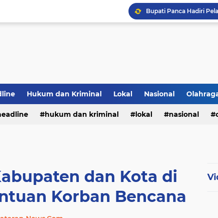
Bupati Panca Hadiri Pel
line
Hukum dan Kriminal
Lokal
Nasional
Olahrag
PWI Jambi Apresiasi Pe
headline
hukum dan kriminal
lokal
nasional
te
Kabupaten dan Kota di
Vi
antuan Korban Bencana