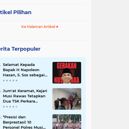
tikel Pilihan
Ke Halaman Artikel
rita Terpopuler
Selamat Kepada
Bapak H Napoleon
Hasan, S. Sos sebagai
Ketua DPD G. BRAN
Sum Sel
Jum'at Keramat, Kejari
Musi Rawas Tetapkan
Dua TSK Perkara
Dugaan Korupsi Dana
Peremajaan PSR
*Presisi dan
Berprestasi! 10
Personel Polres Musi