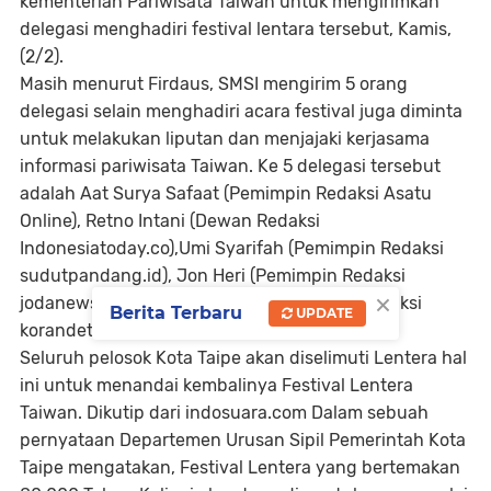
kementerian Pariwisata Taiwan untuk mengirimkan
delegasi menghadiri festival lentara tersebut, Kamis,
(2/2).
Masih menurut Firdaus, SMSI mengirim 5 orang
delegasi selain menghadiri acara festival juga diminta
untuk melakukan liputan dan menjajaki kerjasama
informasi pariwisata Taiwan. Ke 5 delegasi tersebut
adalah Aat Surya Safaat (Pemimpin Redaksi Asatu
Online), Retno Intani (Dewan Redaksi
Indonesiatoday.co),Umi Syarifah (Pemimpin Redaksi
sudutpandang.id), Jon Heri (Pemimpin Redaksi
×
jodanews.com), Yono Hartono (Pemimpin Redaksi
Berita Terbaru
UPDATE
korandetak.com)
Seluruh pelosok Kota Taipe akan diselimuti Lentera hal
ini untuk menandai kembalinya Festival Lentera
Taiwan. Dikutip dari indosuara.com Dalam sebuah
pernyataan Departemen Urusan Sipil Pemerintah Kota
Taipe mengatakan, Festival Lentera yang bertemakan