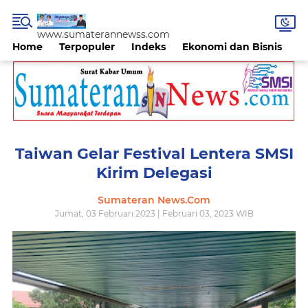
www.sumaterannewss.com
Home
Terpopuler
Indeks
Ekonomi dan Bisnis
H
Taiwan Gelar Festival Lentera SMSI
Kirim Delegasi
Sumateran News.Com
Jumat, 03 Februari 2023 | Februari 03, 2023 WIB