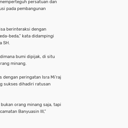
 memperteguh persatuan dan
busi pada pembangunan
isa berinteraksi dengan
eda-beda," kata didampingi
ra SH.
imana bumi dipijak, di situ
 orang minang.
 dengan peringatan Isra Mi'raj
 sukses dihadiri ratusan
i bukan orang minang saja, tapi
ecamatan Banyuasin III,”