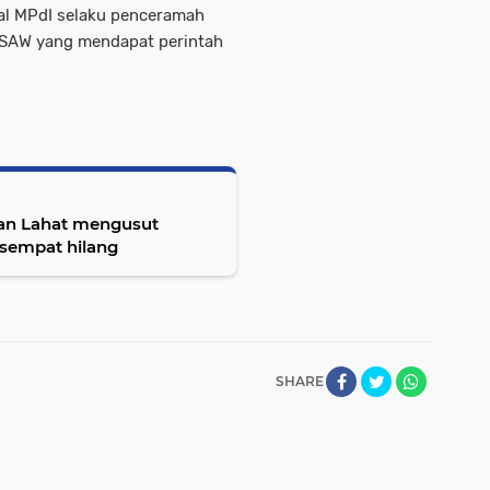
al MPdI selaku penceramah
 SAW yang mendapat perintah
ian Lahat mengusut
 sempat hilang
SHARE