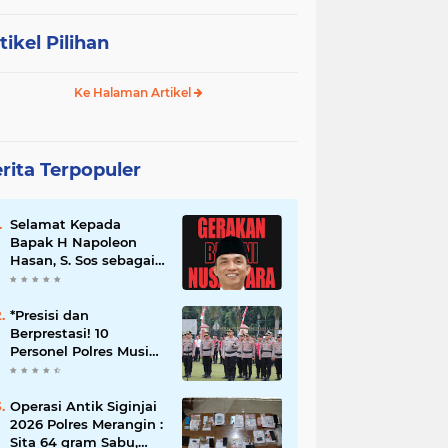
tikel Pilihan
Ke Halaman Artikel
rita Terpopuler
Selamat Kepada
Bapak H Napoleon
Hasan, S. Sos sebagai
Ketua DPD G. BRAN
Sum Sel
*Presisi dan
Berprestasi! 10
Personel Polres Musi
Rawas Raih
Penghargaan
Bergengsi dari
Operasi Antik Siginjai
Kapolda Sumsel*
2026 Polres Merangin :
Sita 64 gram Sabu,