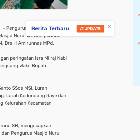
×
- Pengurus Ikatan Keluarga
Berita Terbaru
UPDATE
Masjid Nurul Ikhwan periode
M, Drs H Amirunnas MPd.
an peringatan Isra Mi'raj Nabi
langsung Wakil Bupati
 Santo SSos MSi, Lurah
ing, Lurah Kedondong Raye dan
ng Kelurahan Kecamatan
ntono SH, mengucapkan
 dan Pengurus Masjid Nurul