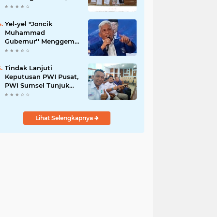
42,46 gram Ganja, 5
butir extasi, dan
Amankan 21 Orang
Yel-yel "Joncik
Tersangka
Muhammad
Gubernur'' Menggems
di Seantero Sumsel
Tindak Lanjuti
Keputusan PWI Pusat,
PWI Sumsel Tunjuk
Ishak Nasroni sebagai
Plt Ketua PWI OKU
Selatan
Lihat Selengkapnya