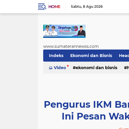
HOME
Sabtu
8 Agu 2026
www.sumaterannewss.com
Indeks
Ekonomi dan Bisnis
Head
Sosial dan Budaya
Video
ekonomi dan bisnis
Sumsel Update
sosial dan budaya
sumsel upda
Pengurus IKM Ban
Ini Pesan Wak