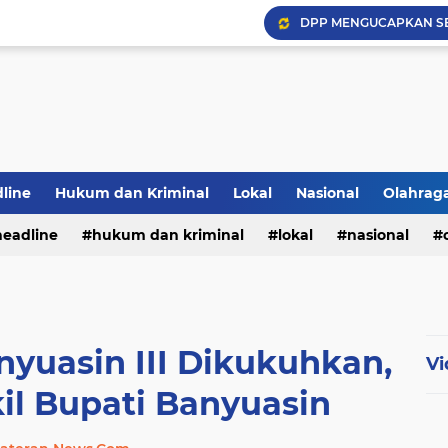
DPP MENGUCAPKAN S
Hadapi Musim Kemarau, 
Selamar Hut RI Ke 81
PWI Jambi Apresiasi Pe
Bupati Panca Hadiri Pel
line
Hukum dan Kriminal
Lokal
Nasional
Olahrag
headline
hukum dan kriminal
lokal
nasional
te
yuasin III Dikukuhkan,
Vi
il Bupati Banyuasin