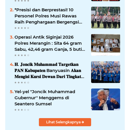
*Presisi dan Berprestasi! 10
Personel Polres Musi Rawas
Raih Penghargaan Bergengsi
dari Kapolda Sumsel*
Operasi Antik Siginjai 2026
Polres Merangin : Sita 64 gram
Sabu, 42,46 gram Ganja, 5 butir
extasi, dan Amankan 21 Orang
Tersangka
𝐇. 𝐉𝐨𝐧𝐜𝐢𝐤 𝐌𝐮𝐡𝐚𝐦𝐦𝐚𝐝 𝐓𝐚𝐫𝐠𝐞𝐭𝐤𝐚𝐧
𝐏𝐀𝐍 𝐊𝐚𝐛𝐮𝐩𝐚𝐭𝐞𝐧 Banyuasin 𝐀𝐤𝐚𝐧
𝐌𝐞𝐧𝐠𝐢𝐬𝐢 𝐊𝐮𝐫𝐬𝐢 𝐃𝐞𝐰𝐚𝐧 𝐃𝐚𝐫𝐢 𝐓𝐢𝐧𝐠𝐤𝐚𝐭
𝐃𝐏𝐑 𝐃𝐚𝐞𝐫𝐚𝐡 𝐇𝐢𝐧𝐠𝐠𝐚 𝐃𝐏𝐑-𝐑𝐈
Yel-yel "Joncik Muhammad
Gubernur'' Menggems di
Seantero Sumsel
Lihat Selengkapnya