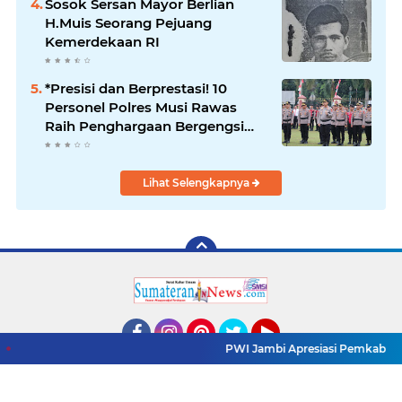
Sosok Sersan Mayor Berlian
H.Muis Seorang Pejuang
Kemerdekaan RI
*Presisi dan Berprestasi! 10
Personel Polres Musi Rawas
Raih Penghargaan Bergengsi
dari Kapolda Sumsel*
Lihat Selengkapnya
PWI Jambi Apresiasi Pemkab Mera
Facebook
Instagram
Pinterest
Twitter
YouTube
Redaksi
Pasang Iklan
Pedoman Media Siber
Copyright ©
2026 www.sumaterannewss.com