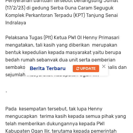
Penyerahan bantuan tersebut berlangsung Jumat
(17/2/23) di gedung Serba Guna Caram Seguguk
Komplek Perkantoran Terpadu (KPT) Tanjung Senai
Indralaya
Pelaksana Tugas (Plt) Ketua PWI OI Henny Primasari
mengatakan, tali kasih yang diberikan merupakan
bentuk kepedulian kepada masyarakat yaitu berupa
bedah rumah sebanyak dua unit serta pemberian
×
sembako sebanyak 100 paket kepada para jurnalis dan
Berita Terbaru
UPDATE
sejumlah masyarakat Kabupaten Ogan Ilir.
-
Pada kesempatan tersebut, tak lupa Henny
mengucapkan terima kasih kepada semua pihak yang
telah memberikan dukungannya kepada PWI
Kabupaten Ogan Ilir, terutama kepada pemerintah