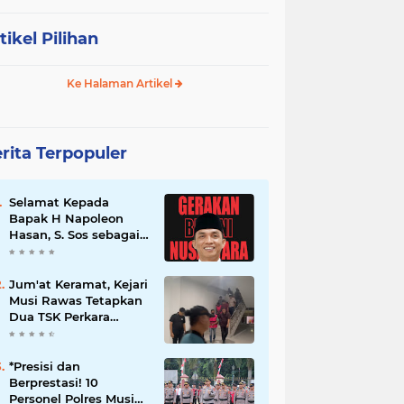
tikel Pilihan
Ke Halaman Artikel
rita Terpopuler
Selamat Kepada
Bapak H Napoleon
Hasan, S. Sos sebagai
Ketua DPD G. BRAN
Sum Sel
Jum'at Keramat, Kejari
Musi Rawas Tetapkan
Dua TSK Perkara
Dugaan Korupsi Dana
Peremajaan PSR
*Presisi dan
Berprestasi! 10
Personel Polres Musi