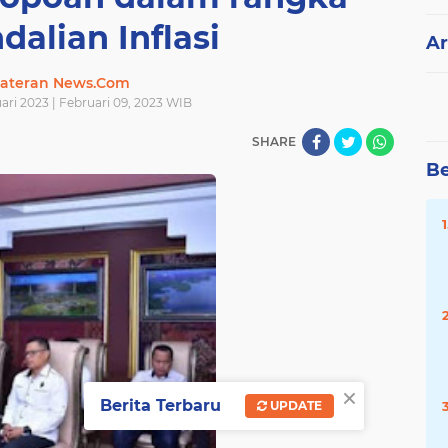
alian Inflasi
Ar
ateran News.Com
ari 2023 | Februari 09, 2023 WIB
SHARE
Be
×
Berita Terbaru
UPDATE