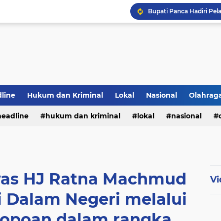
Bupati Panca Hadiri Pel
line
Hukum dan Kriminal
Lokal
Nasional
Olahrag
headline
hukum dan kriminal
lokal
nasional
PWI Jambi Apresiasi Pe
te
was HJ Ratna Machmud
Vi
 Dalam Negeri melalui
ndopoan dalam rangka