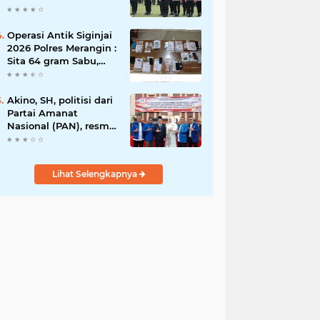
Rawas Raih
Penghargaan
Bergengsi dari
Operasi Antik Siginjai
Kapolda Sumsel*
2026 Polres Merangin :
Sita 64 gram Sabu,
42,46 gram Ganja, 5
butir extasi, dan
Amankan 21 Orang
Akino, SH, politisi dari
Tersangka
Partai Amanat
Nasional (PAN), resmi
dilantik sebagai
anggota dewan
Lihat Selengkapnya