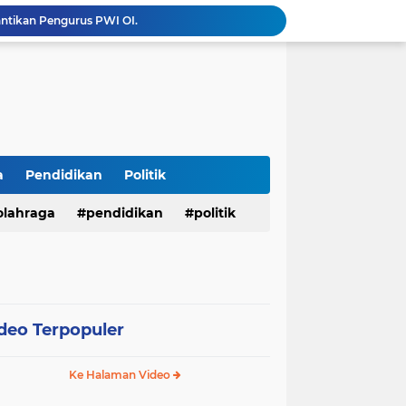
antikan Pengurus PWI OI.
Menembus Batas Pengabdian: Polres Musi Rawas Ukir Sejarah Emas Raih Predikat WBK di Bawah Kepemimpinan AKBP Agung Adhitya Prananta
Bupati M. Syukur Sampaikan Rencana KUA-PPAS 2027, Fokus Pemantapan Infrastruktur dan Penguatan Ekonomi
Diduga Alat Berat Milik Hardiman Bebas Beroperasi Untuk Ngupas Dongfeng di SPB Dusun Lembah Kuamang
*Presisi dan Berprestasi! 10 Personel Polres Musi Rawas Raih Penghargaan Bergengsi dari Kapolda Sumsel*
Operasi Antik Siginjai 2026 Polres Merangin : Sita 64 gram Sabu, 42,46 gram Ganja, 5 butir extasi, dan Amankan 21 Orang Tersangka
Tindak Lanjuti Keputusan PWI Pusat, PWI Sumsel Tunjuk Ishak Nasroni sebagai Plt Ketua PWI OKU Selatan
Polres Sarolangun Intensifkan KRYD Bersama Polsek Jajaran, Antisipasi Balap Liar dan Gangguan Kamtibmas
a
Pendidikan
Politik
Kades Wukirsari Suroyo Laksanakan Titik 100 Persen dan Titik Nol Pembangunan Dana Desa Tahap II Tahun 2026
olahraga
pendidikan
politik
mkab Merangin Gelar Bimtek Pers
deo Terpopuler
Ke Halaman Video