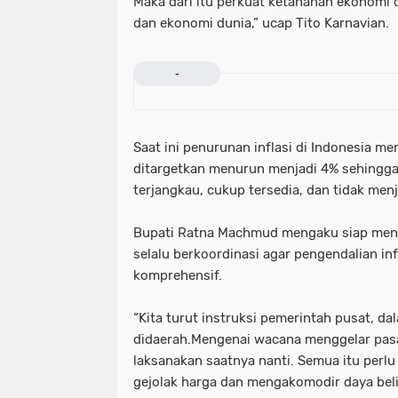
Maka dari itu perkuat ketahanan ekonomi d
dan ekonomi dunia,” ucap Tito Karnavian.
-
Saat ini penurunan inflasi di Indonesia m
ditargetkan menurun menjadi 4% sehingg
terjangkau, cukup tersedia, dan tidak menj
Bupati Ratna Machmud mengaku siap mengik
selalu berkoordinasi agar pengendalian inf
komprehensif.
“Kita turut instruksi pemerintah pusat, da
didaerah.Mengenai wacana menggelar pasa
laksanakan saatnya nanti. Semua itu perlu
gejolak harga dan mengakomodir daya bel