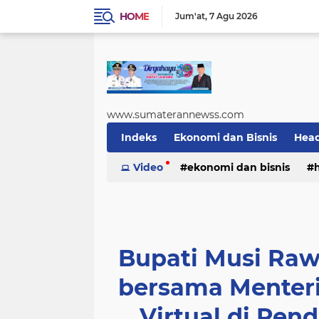
HOME
Jum'at
7 Agu 2026
www.sumaterannewss.com
Indeks
Ekonomi dan Bisnis
Head
Sosial dan Budaya
Video
ekonomi dan bisnis
Sumsel Update
sosial dan budaya
sumsel upda
Bupati Musi Ra
bersama Menteri
Virtual di Pe