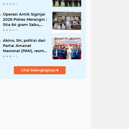
Rawas Raih
Penghargaan
Bergengsi dari
Operasi Antik Siginjai
Kapolda Sumsel*
2026 Polres Merangin :
Sita 64 gram Sabu,
42,46 gram Ganja, 5
butir extasi, dan
Amankan 21 Orang
Akino, SH, politisi dari
Tersangka
Partai Amanat
Nasional (PAN), resmi
dilantik sebagai
anggota dewan
Lihat Selengkapnya