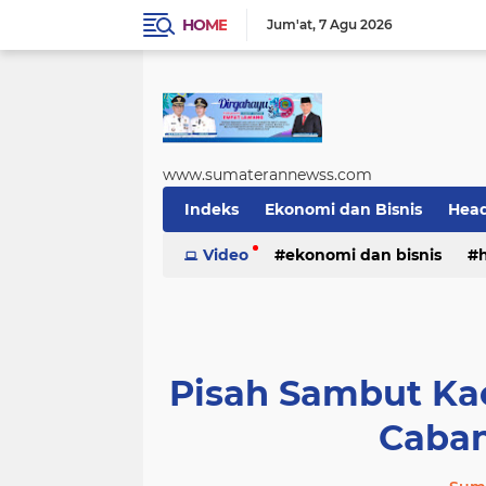
HOME
Jum'at
7 Agu 2026
www.sumaterannewss.com
Indeks
Ekonomi dan Bisnis
Head
Sosial dan Budaya
Video
ekonomi dan bisnis
Sumsel Update
sosial dan budaya
sumsel upda
Pisah Sambut Ka
Caban