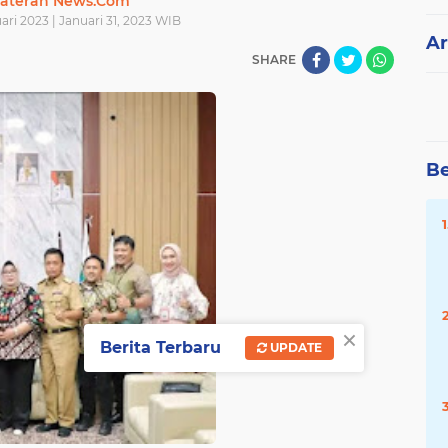
ateran News.Com
uari 2023 | Januari 31, 2023 WIB
Ar
SHARE
Be
×
Berita Terbaru
UPDATE