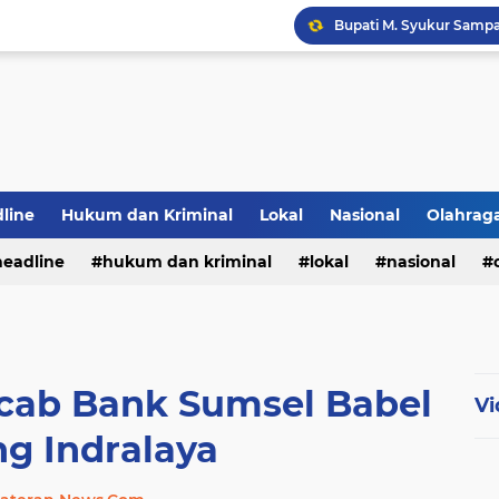
PWI Jambi Apresiasi Pe
line
Hukum dan Kriminal
Lokal
Nasional
Olahrag
Bupati Panca Hadiri Pel
headline
hukum dan kriminal
lokal
nasional
te
cab Bank Sumsel Babel
Vi
g Indralaya