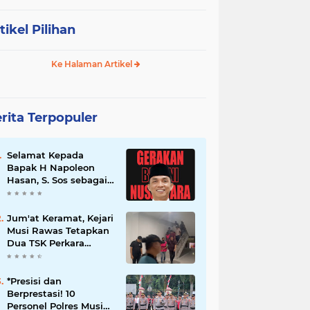
tikel Pilihan
Ke Halaman Artikel
rita Terpopuler
Selamat Kepada
Bapak H Napoleon
Hasan, S. Sos sebagai
Ketua DPD G. BRAN
Sum Sel
Jum'at Keramat, Kejari
Musi Rawas Tetapkan
Dua TSK Perkara
Dugaan Korupsi Dana
Peremajaan PSR
*Presisi dan
Berprestasi! 10
Personel Polres Musi