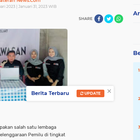
ateran News.Com
uari 2023 | Januari 31, 2023 WIB
Ar
SHARE
Be
×
Berita Terbaru
UPDATE
pakan salah satu lembaga
lenggaraan Pemilu di tingkat