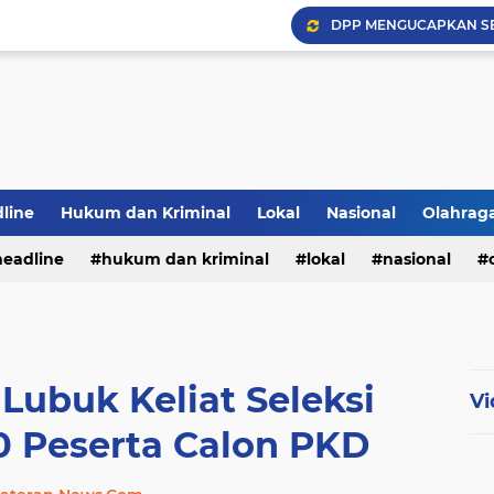
DPP MENGUCAPKAN S
Hadapi Musim Kemarau, 
Selamar Hut RI Ke 81
PWI Jambi Apresiasi Pe
Bupati Panca Hadiri Pel
line
Hukum dan Kriminal
Lokal
Nasional
Olahrag
headline
hukum dan kriminal
lokal
nasional
te
ubuk Keliat Seleksi
Vi
 Peserta Calon PKD