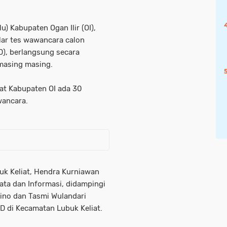
) Kabupaten Ogan Ilir (OI),
lar tes wawancara calon
D), berlangsung secara
 masing masing.
iat Kabupaten OI ada 30
wancara.
uk Keliat, Hendra Kurniawan
ata dan Informasi, didampingi
ino dan Tasmi Wulandari
D di Kecamatan Lubuk Keliat.