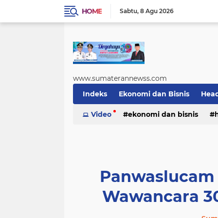
HOME
Sabtu
8 Agu 2026
www.sumaterannewss.com
Indeks
Ekonomi dan Bisnis
Head
Sosial dan Budaya
Video
ekonomi dan bisnis
Sumsel Update
sosial dan budaya
sumsel upda
Panwaslucam L
Wawancara 30