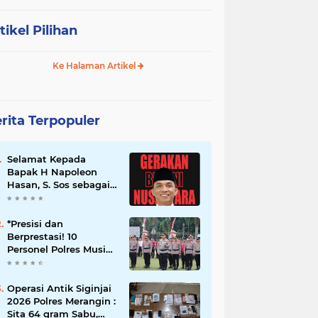
tikel Pilihan
Ke Halaman Artikel
rita Terpopuler
Selamat Kepada
Bapak H Napoleon
Hasan, S. Sos sebagai
Ketua DPD G. BRAN
Sum Sel
*Presisi dan
Berprestasi! 10
Personel Polres Musi
Rawas Raih
Penghargaan
Bergengsi dari
Operasi Antik Siginjai
Kapolda Sumsel*
2026 Polres Merangin :
Sita 64 gram Sabu,