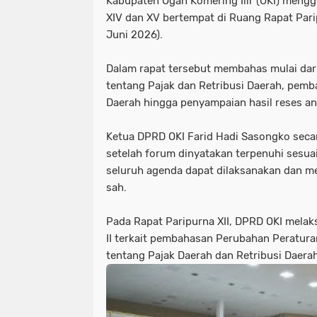
Kabupaten Ogan Komering Ilir (OKI) menggel
XIV dan XV bertempat di Ruang Rapat Pari
Juni 2026).
Dalam rapat tersebut membahas mulai dar
tentang Pajak dan Retribusi Daerah, pem
Daerah hingga penyampaian hasil reses a
Ketua DPRD OKI Farid Hadi Sasongko seca
setelah forum dinyatakan terpenuhi sesuai
seluruh agenda dapat dilaksanakan dan m
sah.
Pada Rapat Paripurna XII, DPRD OKI mela
II terkait pembahasan Perubahan Peratur
tentang Pajak Daerah dan Retribusi Daerah