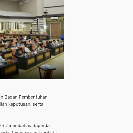
ran Badan Pembentukan
lan keputusan, serta
, DPRD membahas Raperda
pada Pembicaraan Tingkat I.