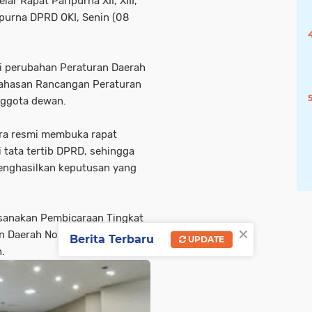
ar Rapat Paripurna XII, XIII,
purna DPRD OKI, Senin (08
i perubahan Peraturan Daerah
bahasan Rancangan Peraturan
nggota dewan.
ra resmi membuka rapat
 tata tertib DPRD, sehingga
enghasilkan keputusan yang
ksanakan Pembicaraan Tingkat
×
an Daerah Nomor 9 Tahun 2023
Berita Terbaru
UPDATE
.