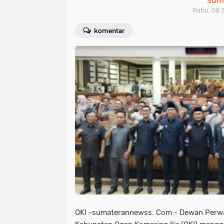
Sum
Rabu, 08 J
komentar
OKI -sumaterannewss. Com - Dewan Perwa