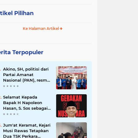
tikel Pilihan
Ke Halaman Artikel
rita Terpopuler
Akino, SH, politisi dari
Partai Amanat
Nasional (PAN), resmi
dilantik sebagai
anggota dewan
Selamat Kepada
Bapak H Napoleon
Hasan, S. Sos sebagai
Ketua DPD G. BRAN
Sum Sel
Jum'at Keramat, Kejari
Musi Rawas Tetapkan
Dua TSK Perkara