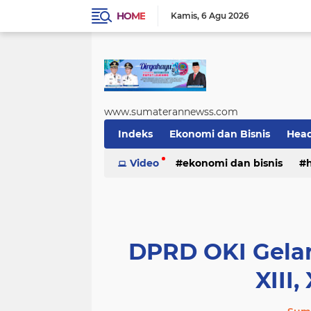
HOME
Kamis
6 Agu 2026
www.sumaterannewss.com
Indeks
Ekonomi dan Bisnis
Head
Sosial dan Budaya
Video
ekonomi dan bisnis
Sumsel Update
sosial dan budaya
sumsel upda
DPRD OKI Gelar 
XIII,