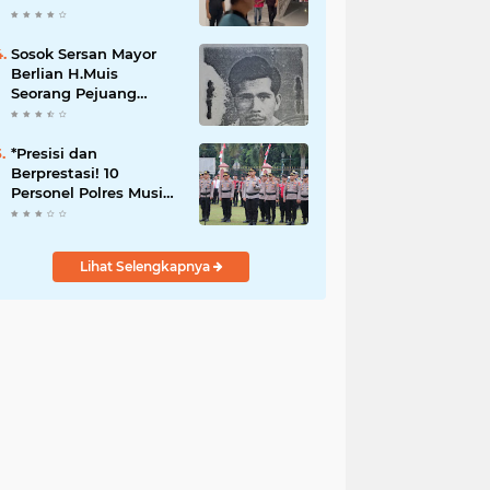
Dugaan Korupsi Dana
Peremajaan PSR
Sosok Sersan Mayor
Berlian H.Muis
Seorang Pejuang
Kemerdekaan RI
*Presisi dan
Berprestasi! 10
Personel Polres Musi
Rawas Raih
Penghargaan
Bergengsi dari
Lihat Selengkapnya
Kapolda Sumsel*