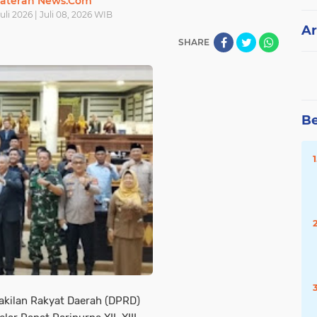
ateran News.Com
uli 2026 | Juli 08, 2026 WIB
Ar
SHARE
Be
kilan Rakyat Daerah (DPRD)