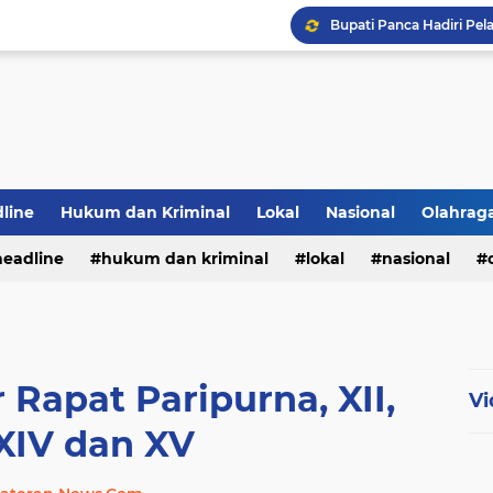
line
Hukum dan Kriminal
Lokal
Nasional
Olahrag
PWI Jambi Apresiasi Pe
headline
hukum dan kriminal
lokal
nasional
Bupati Panca Hadiri Pel
te
Rapat Paripurna, XII,
Vi
 XIV dan XV