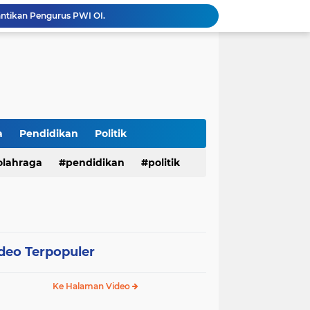
Menembus Batas Pengabdian: Polres Musi Rawas Ukir Sejarah Emas Raih Predikat WBK di Bawah Kepemimpinan AKBP Agung Adhitya Prananta
Bupati M. Syukur Sampaikan Rencana KUA-PPAS 2027, Fokus Pemantapan Infrastruktur dan Penguatan Ekonomi
Diduga Alat Berat Milik Hardiman Bebas Beroperasi Untuk Ngupas Dongfeng di SPB Dusun Lembah Kuamang
*Presisi dan Berprestasi! 10 Personel Polres Musi Rawas Raih Penghargaan Bergengsi dari Kapolda Sumsel*
Operasi Antik Siginjai 2026 Polres Merangin : Sita 64 gram Sabu, 42,46 gram Ganja, 5 butir extasi, dan Amankan 21 Orang Tersangka
Tindak Lanjuti Keputusan PWI Pusat, PWI Sumsel Tunjuk Ishak Nasroni sebagai Plt Ketua PWI OKU Selatan
Polres Sarolangun Intensifkan KRYD Bersama Polsek Jajaran, Antisipasi Balap Liar dan Gangguan Kamtibmas
Kades Wukirsari Suroyo Laksanakan Titik 100 Persen dan Titik Nol Pembangunan Dana Desa Tahap II Tahun 2026
a
Pendidikan
Politik
mkab Merangin Gelar Bimtek Pers
olahraga
pendidikan
politik
antikan Pengurus PWI OI.
deo Terpopuler
Ke Halaman Video