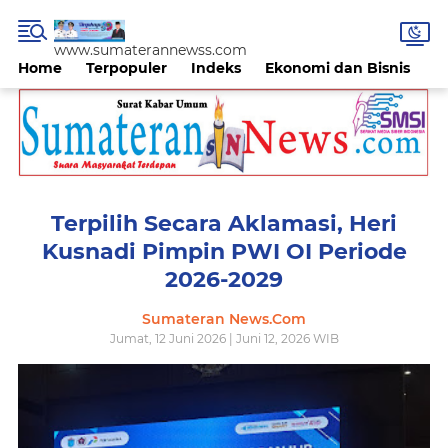
www.sumaterannewss.com
Home
Terpopuler
Indeks
Ekonomi dan Bisnis
H
Terpilih Secara Aklamasi, Heri
Kusnadi Pimpin PWI OI Periode
2026-2029
Sumateran News.Com
Jumat, 12 Juni 2026 | Juni 12, 2026 WIB