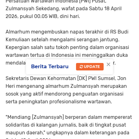
Persatuan Wartawan Indonesia [PWI] Pusat,
Zulmansyah Sekedang, wafat pada Sabtu 18 April
2026, pukul 00.05 WIB, dini hari.
Almarhum mengembuskan napas terakhir di RS Budi
Kemuliaan setelah mengalami serangan jantung.
Kepergian salah satu tokoh penting dalam organisasi
wartawan tertua di Indonesia ini meninggalkan duka
×
mendalam bagi insan pers di seluruh Tanah Air.
Berita Terbaru
UPDATE
Sekretaris Dewan Kehormatan [DK] PWI Sumsel, Jon
Heri mengenang almarhum Zulmansyah merupakan
sosok yang aktif mendorong penguatan organisasi
serta peningkatan profesionalisme wartawan.
"Mendiang [Zulmansyah] berperan dalam mempererat
solidaritas di kalangan jurnalis, baik di tingkat pusat
maupun daerah," ungkapnya dalam keterangan pada