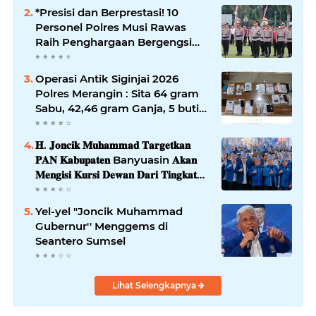
*Presisi dan Berprestasi! 10
Personel Polres Musi Rawas
Raih Penghargaan Bergengsi
dari Kapolda Sumsel*
Operasi Antik Siginjai 2026
Polres Merangin : Sita 64 gram
Sabu, 42,46 gram Ganja, 5 butir
extasi, dan Amankan 21 Orang
Tersangka
𝐇. 𝐉𝐨𝐧𝐜𝐢𝐤 𝐌𝐮𝐡𝐚𝐦𝐦𝐚𝐝 𝐓𝐚𝐫𝐠𝐞𝐭𝐤𝐚𝐧
𝐏𝐀𝐍 𝐊𝐚𝐛𝐮𝐩𝐚𝐭𝐞𝐧 Banyuasin 𝐀𝐤𝐚𝐧
𝐌𝐞𝐧𝐠𝐢𝐬𝐢 𝐊𝐮𝐫𝐬𝐢 𝐃𝐞𝐰𝐚𝐧 𝐃𝐚𝐫𝐢 𝐓𝐢𝐧𝐠𝐤𝐚𝐭
𝐃𝐏𝐑 𝐃𝐚𝐞𝐫𝐚𝐡 𝐇𝐢𝐧𝐠𝐠𝐚 𝐃𝐏𝐑-𝐑𝐈
Yel-yel "Joncik Muhammad
Gubernur'' Menggems di
Seantero Sumsel
Lihat Selengkapnya