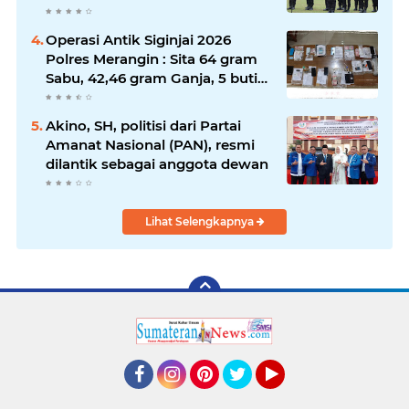
dari Kapolda Sumsel*
Operasi Antik Siginjai 2026
Polres Merangin : Sita 64 gram
Sabu, 42,46 gram Ganja, 5 butir
extasi, dan Amankan 21 Orang
Tersangka
Akino, SH, politisi dari Partai
Amanat Nasional (PAN), resmi
dilantik sebagai anggota dewan
Lihat Selengkapnya
Facebook
Instagram
Pinterest
Twitter
YouTube