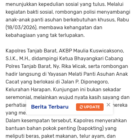
menunjukkan kepedulian sosial yang tulus. Melalui
kegiatan bakti sosial, rombongan polisi menyambangi
anak-anak panti asuhan berkebutuhan khusus, Rabu
(18/03/2026), membawa kehangatan dan
kebahagiaan yang tak terlupakan.
Kapolres Tanjab Barat, AKBP Maulia Kuswicaksono,
S.I.K., M.H., didampingi Ketua Bhayangkari Cabang
Polres Tanjab Barat, Ny. Rika Wicak, serta rombongan
hadir langsung di Yayasan Melati Panti Asuhan Anak
Cacat yang berlokasi di Jalan P. Diponegoro,
Kelurahan Harapan. Kunjungan ini bukan sekadar
seremonial, melainkan wujud nyata kasih sayang dan
×
perhatian Polri terhadap sesama, khususnya mereka
Berita Terbaru
UPDATE
yang membutuhkan
Dalam kesempatan tersebut, Kapolres menyerahkan
bantuan bahan pokok penting (bapokting) yang
meliputi beras, paket makanan, telur ayam, dan