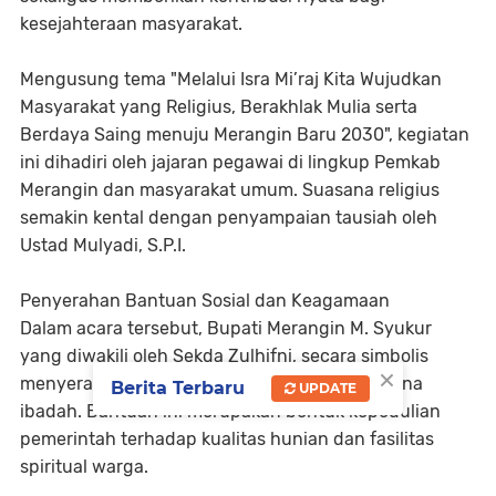
kesejahteraan masyarakat.
Mengusung tema "Melalui Isra Mi’raj Kita Wujudkan
Masyarakat yang Religius, Berakhlak Mulia serta
Berdaya Saing menuju Merangin Baru 2030", kegiatan
ini dihadiri oleh jajaran pegawai di lingkup Pemkab
Merangin dan masyarakat umum. Suasana religius
semakin kental dengan penyampaian tausiah oleh
Ustad Mulyadi, S.P.I.
Penyerahan Bantuan Sosial dan Keagamaan
Dalam acara tersebut, Bupati Merangin M. Syukur
yang diwakili oleh Sekda Zulhifni, secara simbolis
×
menyerahkan bantuan bedah rumah dan sarana
Berita Terbaru
UPDATE
ibadah. Bantuan ini merupakan bentuk kepedulian
pemerintah terhadap kualitas hunian dan fasilitas
spiritual warga.