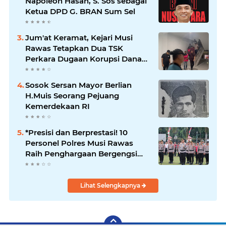
Napoleon Hasan, S. Sos sebagai
Ketua DPD G. BRAN Sum Sel
Jum'at Keramat, Kejari Musi
Rawas Tetapkan Dua TSK
Perkara Dugaan Korupsi Dana
Peremajaan PSR
Sosok Sersan Mayor Berlian
H.Muis Seorang Pejuang
Kemerdekaan RI
*Presisi dan Berprestasi! 10
Personel Polres Musi Rawas
Raih Penghargaan Bergengsi
dari Kapolda Sumsel*
Lihat Selengkapnya