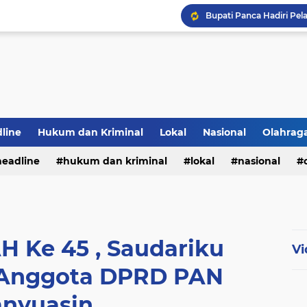
Bupati Panca Hadiri Pel
line
Hukum dan Kriminal
Lokal
Nasional
Olahrag
headline
hukum dan kriminal
lokal
nasional
PWI Jambi Apresiasi Pe
te
H Ke 45 , Saudariku
Vi
P Anggota DPRD PAN
nyuasin