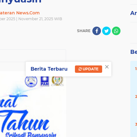
Ar
ateran News.Com
er 2025 | November 21, 2025 WIB
SHARE
Be
×
Berita Terbaru
UPDATE