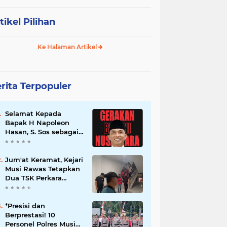
tikel Pilihan
Ke Halaman Artikel
rita Terpopuler
Selamat Kepada
Bapak H Napoleon
Hasan, S. Sos sebagai
Ketua DPD G. BRAN
Sum Sel
Jum'at Keramat, Kejari
Musi Rawas Tetapkan
Dua TSK Perkara
Dugaan Korupsi Dana
Peremajaan PSR
*Presisi dan
Berprestasi! 10
Personel Polres Musi