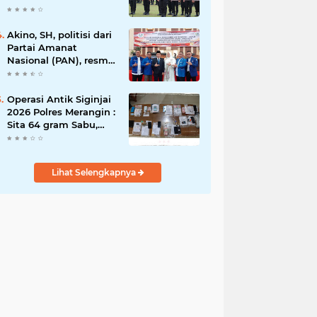
Rawas Raih
Penghargaan
Bergengsi dari
Akino, SH, politisi dari
Kapolda Sumsel*
Partai Amanat
Nasional (PAN), resmi
dilantik sebagai
anggota dewan
Operasi Antik Siginjai
2026 Polres Merangin :
Sita 64 gram Sabu,
42,46 gram Ganja, 5
butir extasi, dan
Amankan 21 Orang
Lihat Selengkapnya
Tersangka