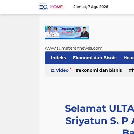
HOME
Jum'at
7 Agu 2026
www.sumaterannewss.com
Indeks
Ekonomi dan Bisnis
Head
Sosial dan Budaya
Video
ekonomi dan bisnis
Sumsel Update
sosial dan budaya
sumsel upda
Selamat ULTA
Sriyatun S. 
Ba