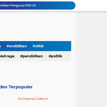
antikan Pengurus PWI OI.
Menembus Batas Pengabdian: Polres Musi Rawas Ukir Sejarah Emas Raih Predikat WBK di Bawah Kepemimpinan AKBP Agung Adhitya Prananta
Bupati M. Syukur Sampaikan Rencana KUA-PPAS 2027, Fokus Pemantapan Infrastruktur dan Penguatan Ekonomi
Diduga Alat Berat Milik Hardiman Bebas Beroperasi Untuk Ngupas Dongfeng di SPB Dusun Lembah Kuamang
*Presisi dan Berprestasi! 10 Personel Polres Musi Rawas Raih Penghargaan Bergengsi dari Kapolda Sumsel*
Operasi Antik Siginjai 2026 Polres Merangin : Sita 64 gram Sabu, 42,46 gram Ganja, 5 butir extasi, dan Amankan 21 Orang Tersangka
Tindak Lanjuti Keputusan PWI Pusat, PWI Sumsel Tunjuk Ishak Nasroni sebagai Plt Ketua PWI OKU Selatan
Polres Sarolangun Intensifkan KRYD Bersama Polsek Jajaran, Antisipasi Balap Liar dan Gangguan Kamtibmas
a
Pendidikan
Politik
Kades Wukirsari Suroyo Laksanakan Titik 100 Persen dan Titik Nol Pembangunan Dana Desa Tahap II Tahun 2026
olahraga
pendidikan
politik
mkab Merangin Gelar Bimtek Pers
deo Terpopuler
Ke Halaman Video