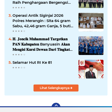
Raih Penghargaan Bergengsi
dari Kapolda Sumsel*
Operasi Antik Siginjai 2026
Polres Merangin : Sita 64 gram
Sabu, 42,46 gram Ganja, 5 butir
extasi, dan Amankan 21 Orang
Tersangka
𝐇. 𝐉𝐨𝐧𝐜𝐢𝐤 𝐌𝐮𝐡𝐚𝐦𝐦𝐚𝐝 𝐓𝐚𝐫𝐠𝐞𝐭𝐤𝐚𝐧
𝐏𝐀𝐍 𝐊𝐚𝐛𝐮𝐩𝐚𝐭𝐞𝐧 Banyuasin 𝐀𝐤𝐚𝐧
𝐌𝐞𝐧𝐠𝐢𝐬𝐢 𝐊𝐮𝐫𝐬𝐢 𝐃𝐞𝐰𝐚𝐧 𝐃𝐚𝐫𝐢 𝐓𝐢𝐧𝐠𝐤𝐚𝐭
𝐃𝐏𝐑 𝐃𝐚𝐞𝐫𝐚𝐡 𝐇𝐢𝐧𝐠𝐠𝐚 𝐃𝐏𝐑-𝐑𝐈
Selamar Hut RI Ke 81
Lihat Selengkapnya