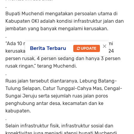
.
Bupati Muchendi mengatakan persoalan utama di
Kabupaten OKI adalah kondisi infrastruktur jalan dan
jembatan yang banyak mengalami kerusakan.
.
×
“Ada 10 ruas jalan poros utama yang mengalami
Berita Terbaru
UPDATE
kerusakan. Kondisinya 69 persen rusak berat, 24
persen rusak, 4 persen sedang dan hanya 3 persen
rusak ringan,” terang Muchendi.
.
Ruas jalan tersebut diantaranya, Lebung Batang-
Tulung Selapan, Catur Tunggal-Cahya Mas, Cengal-
Sungai Jeruju serta sejumlah ruas jalan poros
penghubung antar desa, kecamatan dan ke
kabupaten.
.
Selain infrastruktur fisik, infrastruktur sosial dan
konektivitas juga menjadi atensi bupati Muchendi