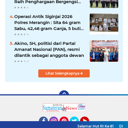
Raih Penghargaan Bergengsi
dari Kapolda Sumsel*
Operasi Antik Siginjai 2026
Polres Merangin : Sita 64 gram
Sabu, 42,46 gram Ganja, 5 butir
extasi, dan Amankan 21 Orang
Tersangka
Akino, SH, politisi dari Partai
Amanat Nasional (PAN), resmi
dilantik sebagai anggota dewan
Lihat Selengkapnya
Selamar Hut RI Ke 81
Ditresk