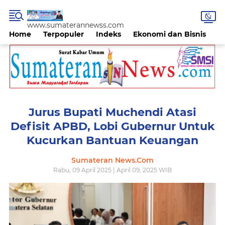
www.sumaterannewss.com
Home
Terpopuler
Indeks
Ekonomi dan Bisnis
H
Jurus Bupati Muchendi Atasi
Defisit APBD, Lobi Gubernur Untuk
Kucurkan Bantuan Keuangan
Sumateran News.Com
Rabu, 09 April 2025 | April 09, 2025 WIB