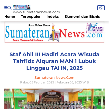
www.sumaterannewss.com
Home
Terpopuler
Indeks
Ekonomi dan Bisnis
H
Staf Ahli III Hadiri Acara Wisuda
Tahfidz Alquran MAN 1 Lubuk
Linggau TAHN, 2025
Sumateran News.Com
Rabu, 05 Februari 2025 | Februari 05, 2025 WIB