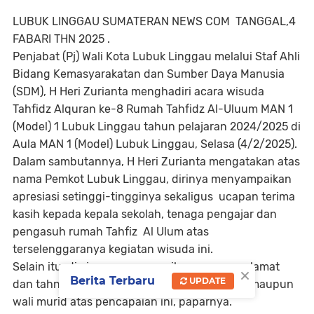
LUBUK LINGGAU SUMATERAN NEWS COM TANGGAL,4
FABARI THN 2025 .
Penjabat (Pj) Wali Kota Lubuk Linggau melalui Staf Ahli
Bidang Kemasyarakatan dan Sumber Daya Manusia
(SDM), H Heri Zurianta menghadiri acara wisuda
Tahfidz Alquran ke-8 Rumah Tahfidz Al-Uluum MAN 1
(Model) 1 Lubuk Linggau tahun pelajaran 2024/2025 di
Aula MAN 1 (Model) Lubuk Linggau, Selasa (4/2/2025).
Dalam sambutannya, H Heri Zurianta mengatakan atas
nama Pemkot Lubuk Linggau, dirinya menyampaikan
apresiasi setinggi-tingginya sekaligus ucapan terima
kasih kepada kepala sekolah, tenaga pengajar dan
pengasuh rumah Tahfiz Al Ulum atas
terselenggaranya kegiatan wisuda ini.
Selain itu, dia juga menyampaikan ucapan selamat
×
Berita Terbaru
UPDATE
dan tahniah kepada wisudawan-wisudawati maupun
wali murid atas pencapaian ini, paparnya.