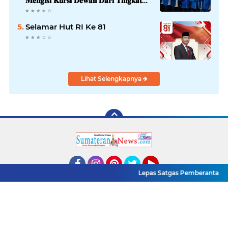
𝐌𝐞𝐧𝐠𝐢𝐬𝐢 𝐊𝐮𝐫𝐬𝐢 𝐃𝐞𝐰𝐚𝐧 𝐃𝐚𝐫𝐢 𝐓𝐢𝐧𝐠𝐤𝐚𝐭
𝐃𝐏𝐑 𝐃𝐚𝐞𝐫𝐚𝐡 𝐇𝐢𝐧𝐠𝐠𝐚 𝐃𝐏𝐑-𝐑𝐈
Selamar Hut RI Ke 81
Lihat Selengkapnya
Lepas Satgas Pemberantasan PET
Facebook
Instagram
Pinterest
Twitter
YouTube
Redaksi
Pasang Iklan
Pedoman Media Siber
Copyright ©
2026 www.sumaterannewss.com