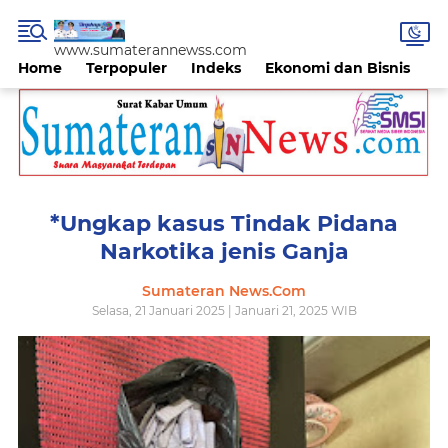
www.sumaterannewss.com
Home
Terpopuler
Indeks
Ekonomi dan Bisnis
H
*Ungkap kasus Tindak Pidana
Narkotika jenis Ganja
Sumateran News.Com
Selasa, 21 Januari 2025 | Januari 21, 2025 WIB