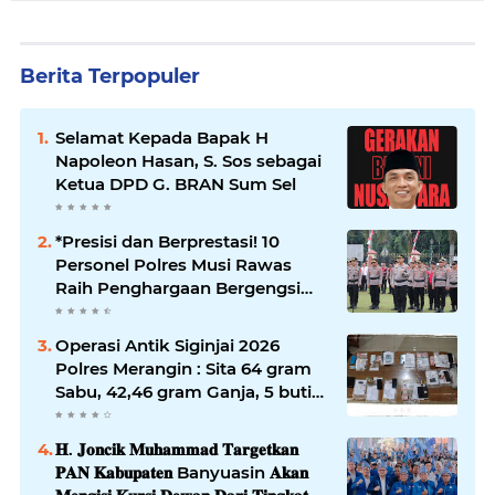
Berita Terpopuler
Selamat Kepada Bapak H
Napoleon Hasan, S. Sos sebagai
Ketua DPD G. BRAN Sum Sel
*Presisi dan Berprestasi! 10
Personel Polres Musi Rawas
Raih Penghargaan Bergengsi
dari Kapolda Sumsel*
Operasi Antik Siginjai 2026
Polres Merangin : Sita 64 gram
Sabu, 42,46 gram Ganja, 5 butir
extasi, dan Amankan 21 Orang
Tersangka
𝐇. 𝐉𝐨𝐧𝐜𝐢𝐤 𝐌𝐮𝐡𝐚𝐦𝐦𝐚𝐝 𝐓𝐚𝐫𝐠𝐞𝐭𝐤𝐚𝐧
𝐏𝐀𝐍 𝐊𝐚𝐛𝐮𝐩𝐚𝐭𝐞𝐧 Banyuasin 𝐀𝐤𝐚𝐧