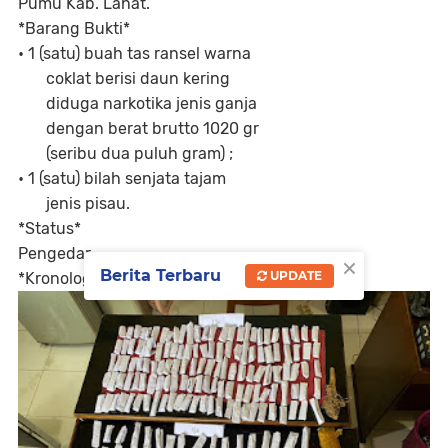
Pumu Kab. Lahat.
*Barang Bukti*
• 1 (satu) buah tas ransel warna
coklat berisi daun kering
diduga narkotika jenis ganja
dengan berat brutto 1020 gr
(seribu dua puluh gram) ;
• 1 (satu) bilah senjata tajam
jenis pisau.
*Status*
Pengedar
×
Berita Terbaru
UPDATE
*Kronologis singkat*