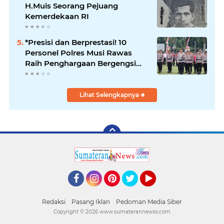
H.Muis Seorang Pejuang
Kemerdekaan RI
*Presisi dan Berprestasi! 10
Personel Polres Musi Rawas
Raih Penghargaan Bergengsi
dari Kapolda Sumsel*
Lihat Selengkapnya
Facebook
Instagram
Pinterest
Twitter
YouTube
Redaksi
Pasang Iklan
Pedoman Media Siber
Copyright ©
2026 www.sumaterannewss.com