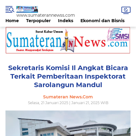
www.sumaterannewss.com
Home
Terpopuler
Indeks
Ekonomi dan Bisnis
H
Sekretaris Komisi Il Angkat Bicara
Terkait Pemberitaan Inspektorat
Sarolangun Mandul
Sumateran News.Com
Selasa, 21 Januari 2025 | Januari 21, 2025 WIB