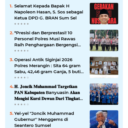
Selamat Kepada Bapak H
Napoleon Hasan, S. Sos sebagai
Ketua DPD G. BRAN Sum Sel
*Presisi dan Berprestasi! 10
Personel Polres Musi Rawas
Raih Penghargaan Bergengsi
dari Kapolda Sumsel*
Operasi Antik Siginjai 2026
Polres Merangin : Sita 64 gram
Sabu, 42,46 gram Ganja, 5 butir
extasi, dan Amankan 21 Orang
Tersangka
𝐇. 𝐉𝐨𝐧𝐜𝐢𝐤 𝐌𝐮𝐡𝐚𝐦𝐦𝐚𝐝 𝐓𝐚𝐫𝐠𝐞𝐭𝐤𝐚𝐧
𝐏𝐀𝐍 𝐊𝐚𝐛𝐮𝐩𝐚𝐭𝐞𝐧 Banyuasin 𝐀𝐤𝐚𝐧
𝐌𝐞𝐧𝐠𝐢𝐬𝐢 𝐊𝐮𝐫𝐬𝐢 𝐃𝐞𝐰𝐚𝐧 𝐃𝐚𝐫𝐢 𝐓𝐢𝐧𝐠𝐤𝐚𝐭
𝐃𝐏𝐑 𝐃𝐚𝐞𝐫𝐚𝐡 𝐇𝐢𝐧𝐠𝐠𝐚 𝐃𝐏𝐑-𝐑𝐈
Yel-yel "Joncik Muhammad
Gubernur'' Menggems di
Seantero Sumsel