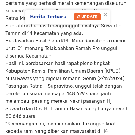
pertama yang berhasil meraih kemenangan diseluruh
kecamatan di wilayah Kabupaten Musi Rawas.
×
Berita Terbaru
UPDATE
Ratna Machmud yang berpasangan dengan
Supratitno berhasil mengungguli rivalnya Suwarti-
Tamrin di 14 Kecamatan yang ada.
Berdasarkan Hasil Pleno KPU Mura Ramah-Pro nomor
urut 01 menang Telak,bahkan Ramah Pro unggul
disemua Kecamatan.
Hasil ini, berdasarkan hasil rapat pleno tingkat
Kabupaten Komisi Pemilihan Umum Daerah (KPUD)
Musi Rawas yang digelar kemarin, Senin (2/12/2024).
Pasangan Ratna – Suprayitno, unggul telak dengan
perolehan suara mencapai 148.629 suara, jauh
melampaui pesaing mereka, yakni pasangan Hj.
Suwarti dan Drs. H. Thamrin Hasan yang hanya meraih
80.646 suara.
“Kemenangan ini, mencerminkan dukungan kuat
kepada kami yang diberikan masyarakat di 14