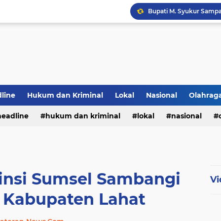
PWI Jambi Apresiasi Pe
line
Hukum dan Kriminal
Lokal
Nasional
Olahrag
Bupati Panca Hadiri Pel
headline
hukum dan kriminal
lokal
nasional
te
insi Sumsel Sambangi
Vi
 Kabupaten Lahat