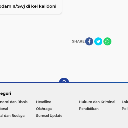
m II/Swj di kel kalidoni
SHARE
egori
nomi dan Bisnis
Headline
Hukum dan Kriminal
Lok
ional
Olahraga
Pendidikan
Pol
ial dan Budaya
Sumsel Update