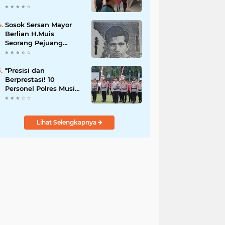
Dugaan Korupsi Dana
Peremajaan PSR
Sosok Sersan Mayor
Berlian H.Muis
Seorang Pejuang
Kemerdekaan RI
*Presisi dan
Berprestasi! 10
Personel Polres Musi
Rawas Raih
Penghargaan
Bergengsi dari
Lihat Selengkapnya
Kapolda Sumsel*