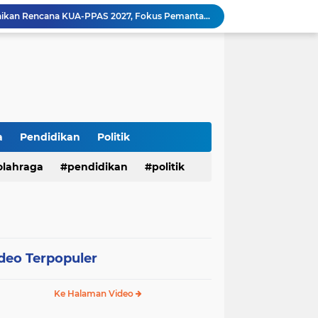
Bupati M. Syukur Sampaikan Rencana KUA-PPAS 2027, Fokus Pemantapan Infrastruktur dan Penguatan Ekonomi
Diduga Alat Berat Milik Hardiman Bebas Beroperasi Untuk Ngupas Dongfeng di SPB Dusun Lembah Kuamang
*Presisi dan Berprestasi! 10 Personel Polres Musi Rawas Raih Penghargaan Bergengsi dari Kapolda Sumsel*
Operasi Antik Siginjai 2026 Polres Merangin : Sita 64 gram Sabu, 42,46 gram Ganja, 5 butir extasi, dan Amankan 21 Orang Tersangka
Tindak Lanjuti Keputusan PWI Pusat, PWI Sumsel Tunjuk Ishak Nasroni sebagai Plt Ketua PWI OKU Selatan
Polres Sarolangun Intensifkan KRYD Bersama Polsek Jajaran, Antisipasi Balap Liar dan Gangguan Kamtibmas
Kades Wukirsari Suroyo Laksanakan Titik 100 Persen dan Titik Nol Pembangunan Dana Desa Tahap II Tahun 2026
mkab Merangin Gelar Bimtek Pers
a
Pendidikan
Politik
antikan Pengurus PWI OI.
Menembus Batas Pengabdian: Polres Musi Rawas Ukir Sejarah Emas Raih Predikat WBK di Bawah Kepemimpinan AKBP Agung Adhitya Prananta
olahraga
pendidikan
politik
deo Terpopuler
Ke Halaman Video