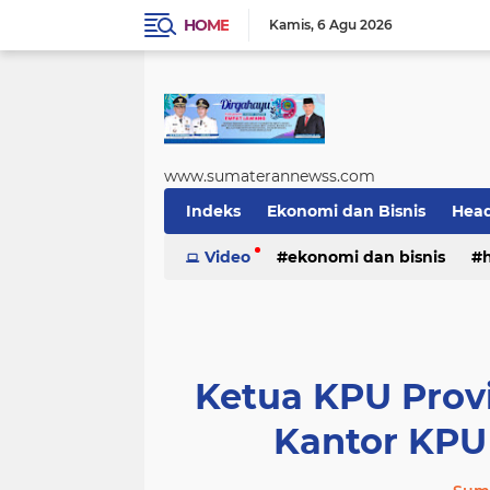
HOME
Kamis
6 Agu 2026
www.sumaterannewss.com
Indeks
Ekonomi dan Bisnis
Head
Sosial dan Budaya
Video
ekonomi dan bisnis
Sumsel Update
sosial dan budaya
sumsel upda
Ketua KPU Prov
Kantor KPU