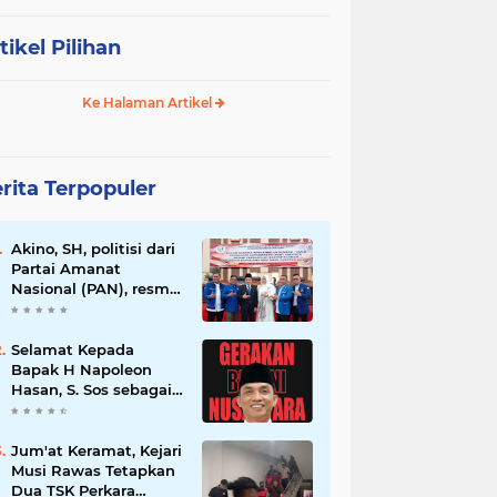
tikel Pilihan
Ke Halaman Artikel
rita Terpopuler
Akino, SH, politisi dari
Partai Amanat
Nasional (PAN), resmi
dilantik sebagai
anggota dewan
Selamat Kepada
Bapak H Napoleon
Hasan, S. Sos sebagai
Ketua DPD G. BRAN
Sum Sel
Jum'at Keramat, Kejari
Musi Rawas Tetapkan
Dua TSK Perkara