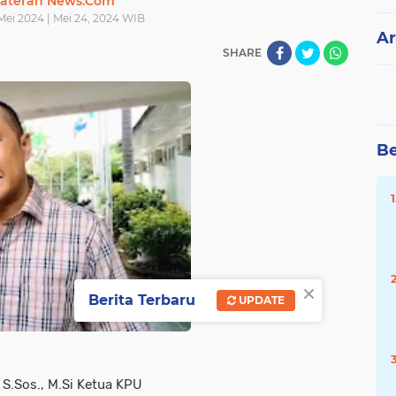
ateran News.Com
Mei 2024 | Mei 24, 2024 WIB
Ar
SHARE
Be
×
Berita Terbaru
UPDATE
S.Sos., M.Si Ketua KPU