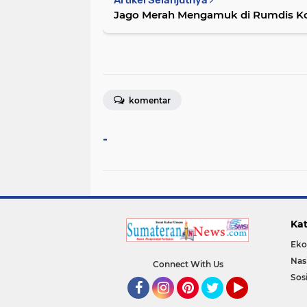
Jago Merah Mengamuk di Rumdis Koda
komentar
-
Kat
Eko
Nas
Connect With Us
Sos
Facebook
Instagram
Pinterest
Twitter
YouTube