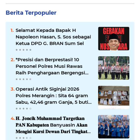
Berita Terpopuler
Selamat Kepada Bapak H
Napoleon Hasan, S. Sos sebagai
Ketua DPD G. BRAN Sum Sel
*Presisi dan Berprestasi! 10
Personel Polres Musi Rawas
Raih Penghargaan Bergengsi
dari Kapolda Sumsel*
Operasi Antik Siginjai 2026
Polres Merangin : Sita 64 gram
Sabu, 42,46 gram Ganja, 5 butir
extasi, dan Amankan 21 Orang
Tersangka
𝐇. 𝐉𝐨𝐧𝐜𝐢𝐤 𝐌𝐮𝐡𝐚𝐦𝐦𝐚𝐝 𝐓𝐚𝐫𝐠𝐞𝐭𝐤𝐚𝐧
𝐏𝐀𝐍 𝐊𝐚𝐛𝐮𝐩𝐚𝐭𝐞𝐧 Banyuasin 𝐀𝐤𝐚𝐧
𝐌𝐞𝐧𝐠𝐢𝐬𝐢 𝐊𝐮𝐫𝐬𝐢 𝐃𝐞𝐰𝐚𝐧 𝐃𝐚𝐫𝐢 𝐓𝐢𝐧𝐠𝐤𝐚𝐭
𝐃𝐏𝐑 𝐃𝐚𝐞𝐫𝐚𝐡 𝐇𝐢𝐧𝐠𝐠𝐚 𝐃𝐏𝐑-𝐑𝐈