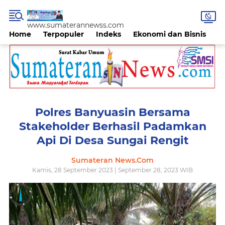
www.sumaterannewss.com
Home
Terpopuler
Indeks
Ekonomi dan Bisnis
H
Polres Banyuasin Bersama
Stakeholder Berhasil Padamkan
Api Di Desa Sungai Rengit
Sumateran News.Com
Kamis, 28 September 2023 | September 28, 2023 WIB