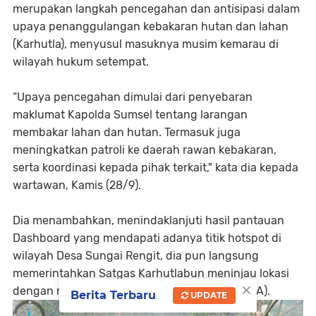
merupakan langkah pencegahan dan antisipasi dalam
upaya penanggulangan kebakaran hutan dan lahan
(Karhutla), menyusul masuknya musim kemarau di
wilayah hukum setempat.
“Upaya pencegahan dimulai dari penyebaran
maklumat Kapolda Sumsel tentang larangan
membakar lahan dan hutan. Termasuk juga
meningkatkan patroli ke daerah rawan kebakaran,
serta koordinasi kepada pihak terkait," kata dia kepada
wartawan, Kamis (28/9).
Dia menambahkan, menindaklanjuti hasil pantauan
Dashboard yang mendapati adanya titik hotspot di
wilayah Desa Sungai Rengit, dia pun langsung
memerintahkan Satgas Karhutlabun meninjau lokasi
×
dengan melibatkan masyarakat peduli api (MPA).
Berita Terbaru
UPDATE