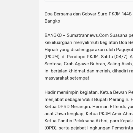
Doa Bersama dan Gebyar Suro PKJM 1448 
Bangko
BANGKO – Sumatrannews.Com Suasana pe
kekeluargaan menyelimuti kegiatan Doa B
Hijriah yang diselenggarakan oleh Paguy
(PKJM), di Pendopo PKJM, Sabtu (04/7). 
Sentosa, Crah Agawe Bubrah, Saling Asah,
ini berjalan khidmat dan meriah, dihadiri 
masyarakat setempat.
Hadir memimpin kegiatan, Ketua Dewan P
menjabat sebagai Wakil Bupati Merangin, H.
Ketua DPRD Merangin, Herman Effendi, y
adat Jawa lengkap, Ketua PKJM Amir Ahma
Ketua Panitia Pelaksana Akhoi, para Kepal
(OPD), serta pejabat lingkungan Pemerint