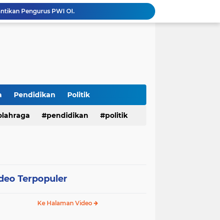
Menembus Batas Pengabdian: Polres Musi Rawas Ukir Sejarah Emas Raih Predikat WBK di Bawah Kepemimpinan AKBP Agung Adhitya Prananta
Bupati M. Syukur Sampaikan Rencana KUA-PPAS 2027, Fokus Pemantapan Infrastruktur dan Penguatan Ekonomi
Diduga Alat Berat Milik Hardiman Bebas Beroperasi Untuk Ngupas Dongfeng di SPB Dusun Lembah Kuamang
*Presisi dan Berprestasi! 10 Personel Polres Musi Rawas Raih Penghargaan Bergengsi dari Kapolda Sumsel*
Operasi Antik Siginjai 2026 Polres Merangin : Sita 64 gram Sabu, 42,46 gram Ganja, 5 butir extasi, dan Amankan 21 Orang Tersangka
Tindak Lanjuti Keputusan PWI Pusat, PWI Sumsel Tunjuk Ishak Nasroni sebagai Plt Ketua PWI OKU Selatan
Polres Sarolangun Intensifkan KRYD Bersama Polsek Jajaran, Antisipasi Balap Liar dan Gangguan Kamtibmas
Kades Wukirsari Suroyo Laksanakan Titik 100 Persen dan Titik Nol Pembangunan Dana Desa Tahap II Tahun 2026
a
Pendidikan
Politik
mkab Merangin Gelar Bimtek Pers
olahraga
pendidikan
politik
antikan Pengurus PWI OI.
deo Terpopuler
Ke Halaman Video