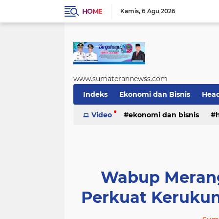
HOME
Kamis
6 Agu 2026
www.sumaterannewss.com
Indeks
Ekonomi dan Bisnis
Head
Sosial dan Budaya
Video
ekonomi dan bisnis
Sumsel Update
sosial dan budaya
sumsel upda
Wabup Merang
Perkuat Kerukun