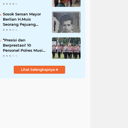
Dugaan Korupsi Dana
Peremajaan PSR
Sosok Sersan Mayor
Berlian H.Muis
Seorang Pejuang
Kemerdekaan RI
*Presisi dan
Berprestasi! 10
Personel Polres Musi
Rawas Raih
Penghargaan
Bergengsi dari
Lihat Selengkapnya
Kapolda Sumsel*