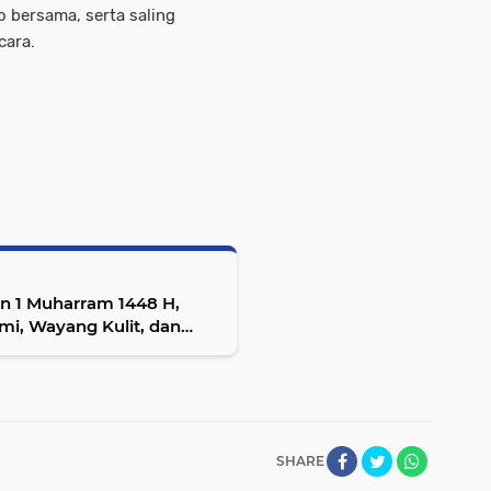
o bersama, serta saling
cara.
an 1 Muharram 1448 H,
i, Wayang Kulit, dan
6 wib
SHARE