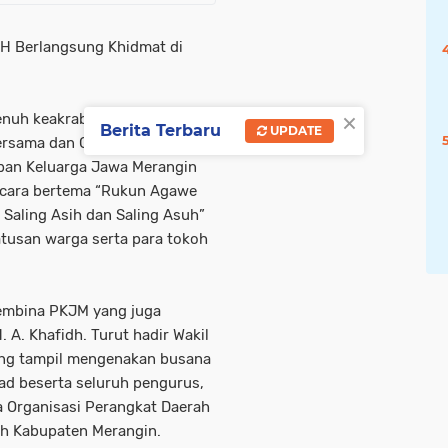
H Berlangsung Khidmat di
×
nuh keakraban dan semangat
Berita Terbaru
UPDATE
ersama dan Gebyar Suro 1448
uban Keluarga Jawa Merangin
Acara bertema “Rukun Agawe
 Saling Asih dan Saling Asuh”
ratusan warga serta para tokoh
embina PKJM yang juga
 A. Khafidh. Turut hadir Wakil
ang tampil mengenakan busana
d beserta seluruh pengurus,
a Organisasi Perangkat Daerah
ah Kabupaten Merangin.