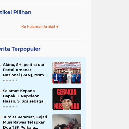
tikel Pilihan
Ke Halaman Artikel
rita Terpopuler
Akino, SH, politisi dari
Partai Amanat
Nasional (PAN), resmi
dilantik sebagai
anggota dewan
Selamat Kepada
Bapak H Napoleon
Hasan, S. Sos sebagai
Ketua DPD G. BRAN
Sum Sel
Jum'at Keramat, Kejari
Musi Rawas Tetapkan
Dua TSK Perkara