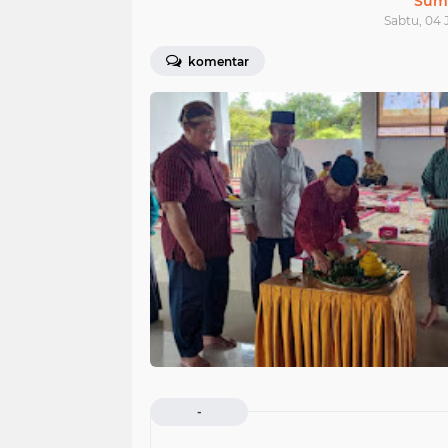
Sum
Sabtu, 04 J
komentar
-