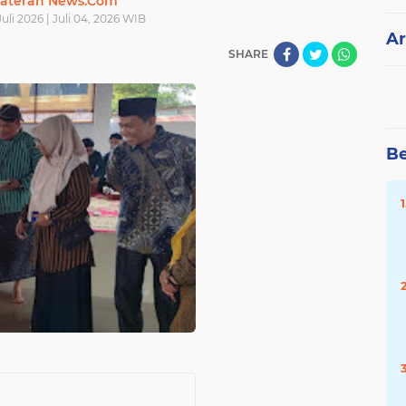
ateran News.Com
uli 2026 | Juli 04, 2026 WIB
Ar
SHARE
Be