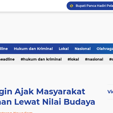
line
Hukum dan Kriminal
Lokal
Nasional
Olahrag
PWI Jambi Apresiasi Pe
headline
hukum dan kriminal
lokal
nasional
Bupati Panca Hadiri Pel
te
in Ajak Masyarakat
Vi
an Lewat Nilai Budaya