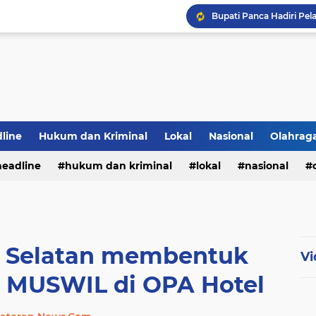
Bupati Panca Hadiri Pel
line
Hukum dan Kriminal
Lokal
Nasional
Olahrag
headline
hukum dan kriminal
lokal
nasional
PWI Jambi Apresiasi Pe
te
 Selatan membentuk
Vi
n MUSWIL di OPA Hotel