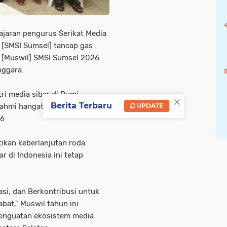
jaran pengurus Serikat Media
n [SMSI Sumsel] tancap gas
 [Muswil] SMSI Sumsel 2026
nggara.
i media siber di Bumi
×
Berita Terbaru
turahmi hangat yang berlangsung
UPDATE
26
tikan keberlanjutan roda
r di Indonesia ini tetap
si, dan Berkontribusi untuk
bat," Muswil tahun ini
penguatan ekosistem media