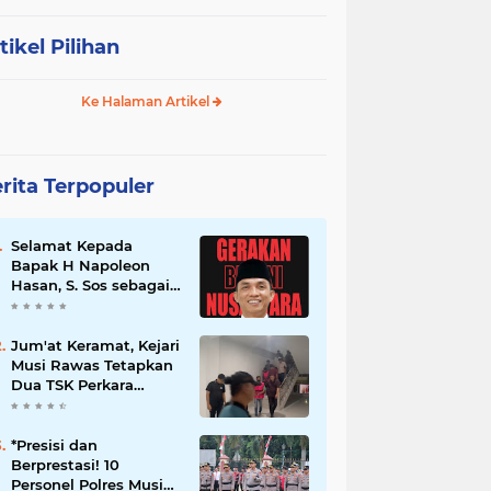
tikel Pilihan
Ke Halaman Artikel
rita Terpopuler
Selamat Kepada
Bapak H Napoleon
Hasan, S. Sos sebagai
Ketua DPD G. BRAN
Sum Sel
Jum'at Keramat, Kejari
Musi Rawas Tetapkan
Dua TSK Perkara
Dugaan Korupsi Dana
Peremajaan PSR
*Presisi dan
Berprestasi! 10
Personel Polres Musi