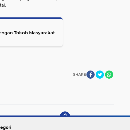
al.
 dengan Tokoh Masyarakat
SHARE
egori