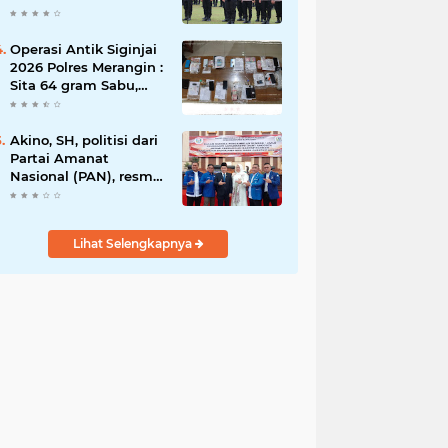
Rawas Raih
Penghargaan
Bergengsi dari
Operasi Antik Siginjai
Kapolda Sumsel*
2026 Polres Merangin :
Sita 64 gram Sabu,
42,46 gram Ganja, 5
butir extasi, dan
Amankan 21 Orang
Akino, SH, politisi dari
Tersangka
Partai Amanat
Nasional (PAN), resmi
dilantik sebagai
anggota dewan
Lihat Selengkapnya