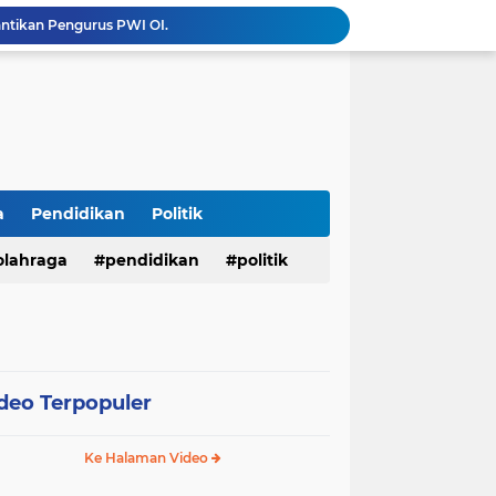
antikan Pengurus PWI OI.
Menembus Batas Pengabdian: Polres Musi Rawas Ukir Sejarah Emas Raih Predikat WBK di Bawah Kepemimpinan AKBP Agung Adhitya Prananta
Bupati M. Syukur Sampaikan Rencana KUA-PPAS 2027, Fokus Pemantapan Infrastruktur dan Penguatan Ekonomi
Diduga Alat Berat Milik Hardiman Bebas Beroperasi Untuk Ngupas Dongfeng di SPB Dusun Lembah Kuamang
*Presisi dan Berprestasi! 10 Personel Polres Musi Rawas Raih Penghargaan Bergengsi dari Kapolda Sumsel*
Operasi Antik Siginjai 2026 Polres Merangin : Sita 64 gram Sabu, 42,46 gram Ganja, 5 butir extasi, dan Amankan 21 Orang Tersangka
Tindak Lanjuti Keputusan PWI Pusat, PWI Sumsel Tunjuk Ishak Nasroni sebagai Plt Ketua PWI OKU Selatan
Polres Sarolangun Intensifkan KRYD Bersama Polsek Jajaran, Antisipasi Balap Liar dan Gangguan Kamtibmas
a
Pendidikan
Politik
Kades Wukirsari Suroyo Laksanakan Titik 100 Persen dan Titik Nol Pembangunan Dana Desa Tahap II Tahun 2026
olahraga
pendidikan
politik
mkab Merangin Gelar Bimtek Pers
deo Terpopuler
Ke Halaman Video