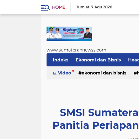
HOME
Jum'at
7 Agu 2026
www.sumaterannewss.com
Indeks
Ekonomi dan Bisnis
Head
Sosial dan Budaya
Video
ekonomi dan bisnis
Sumsel Update
sosial dan budaya
sumsel upda
SMSI Sumatera
Panitia Periapa