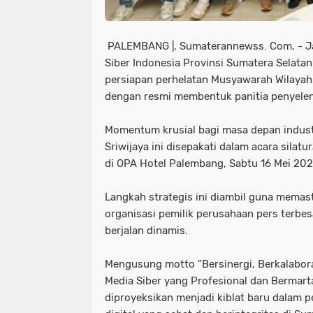
PALEMBANG |, Sumaterannewss. Com, - Ja
Siber Indonesia Provinsi Sumatera Selata
persiapan perhelatan Musyawarah Wilayah
dengan resmi membentuk panitia penyele
Momentum krusial bagi masa depan industr
Sriwijaya ini disepakati dalam acara sila
di OPA Hotel Palembang, Sabtu 16 Mei 20
Langkah strategis ini diambil guna memas
organisasi pemilik perusahaan pers terbesa
berjalan dinamis.
Mengusung motto "Bersinergi, Berkalabora
Media Siber yang Profesional dan Bermarta
diproyeksikan menjadi kiblat baru dalam 