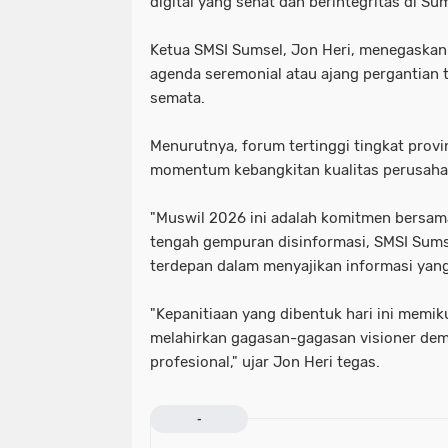
digital yang sehat dan berintegritas di Su
Ketua SMSI Sumsel, Jon Heri, menegaska
agenda seremonial atau ajang pergantian
semata.
Menurutnya, forum tertinggi tingkat provin
momentum kebangkitan kualitas perusahaa
"Muswil 2026 ini adalah komitmen bersama 
tengah gempuran disinformasi, SMSI Sumse
terdepan dalam menyajikan informasi yang 
"Kepanitiaan yang dibentuk hari ini memi
melahirkan gagasan-gagasan visioner dem
profesional," ujar Jon Heri tegas.
-