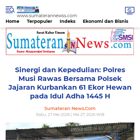
www.sumaterannewss.com
Home
Terpopuler
Indeks
Ekonomi dan Bisnis
H
Sinergi dan Kepedulian: Polres
Musi Rawas Bersama Polsek
Jajaran Kurbankan 61 Ekor Hewan
pada Idul Adha 1445 H
Sumateran News.Com
Rabu, 27 Mei 2026 | Mei 27, 2026 WIB