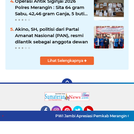
Operasi Antik Siginjai 2026
Polres Merangin : Sita 64 gram
Sabu, 42,46 gram Ganja, 5 butir
extasi, dan Amankan 21 Orang
Tersangka
Akino, SH, politisi dari Partai
Amanat Nasional (PAN), resmi
dilantik sebagai anggota dewan
Lihat Selengkapnya
PWI Jambi Apresiasi Pemkab Merangin Gelar 
Facebook
Instagram
Pinterest
Twitter
YouTube
Redaksi
Pasang Iklan
Pedoman Media Siber
Copyright ©
2026 www.sumaterannewss.com