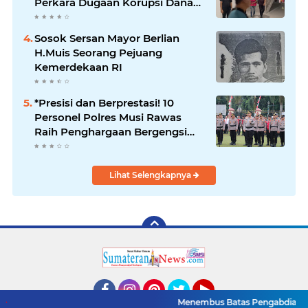
Perkara Dugaan Korupsi Dana
Peremajaan PSR
Sosok Sersan Mayor Berlian
H.Muis Seorang Pejuang
Kemerdekaan RI
*Presisi dan Berprestasi! 10
Personel Polres Musi Rawas
Raih Penghargaan Bergengsi
dari Kapolda Sumsel*
Lihat Selengkapnya
Menembus Batas Pengabdian: Pol
Facebook
Instagram
Pinterest
Twitter
YouTube