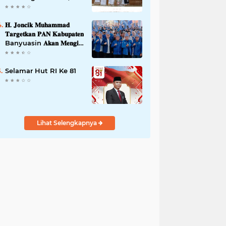
42,46 gram Ganja, 5
butir extasi, dan
Amankan 21 Orang
𝐇. 𝐉𝐨𝐧𝐜𝐢𝐤 𝐌𝐮𝐡𝐚𝐦𝐦𝐚𝐝
Tersangka
𝐓𝐚𝐫𝐠𝐞𝐭𝐤𝐚𝐧 𝐏𝐀𝐍 𝐊𝐚𝐛𝐮𝐩𝐚𝐭𝐞𝐧
Banyuasin 𝐀𝐤𝐚𝐧 𝐌𝐞𝐧𝐠𝐢𝐬𝐢
𝐊𝐮𝐫𝐬𝐢 𝐃𝐞𝐰𝐚𝐧 𝐃𝐚𝐫𝐢 𝐓𝐢𝐧𝐠𝐤𝐚𝐭
𝐃𝐏𝐑 𝐃𝐚𝐞𝐫𝐚𝐡 𝐇𝐢𝐧𝐠𝐠𝐚 𝐃𝐏𝐑-
𝐑𝐈
Selamar Hut RI Ke 81
Lihat Selengkapnya