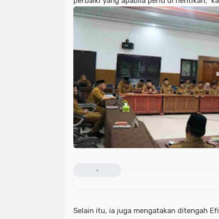
perbaiki yang apabila perlu di hentikan,” k
-
Selain itu, ia juga mengatakan ditengah Ef