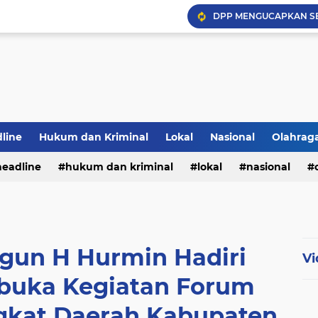
DPP MENGUCAPKAN S
Hadapi Musim Kemarau, 
Selamar Hut RI Ke 81
PWI Jambi Apresiasi Pe
Bupati Panca Hadiri Pel
line
Hukum dan Kriminal
Lokal
Nasional
Olahrag
headline
hukum dan kriminal
lokal
nasional
te
ngun H Hurmin Hadiri
Vi
buka Kegiatan Forum
kat Daerah Kabupaten