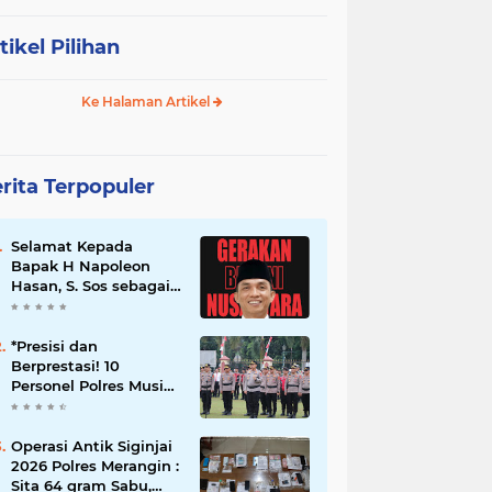
tikel Pilihan
Ke Halaman Artikel
rita Terpopuler
Selamat Kepada
Bapak H Napoleon
Hasan, S. Sos sebagai
Ketua DPD G. BRAN
Sum Sel
*Presisi dan
Berprestasi! 10
Personel Polres Musi
Rawas Raih
Penghargaan
Bergengsi dari
Operasi Antik Siginjai
Kapolda Sumsel*
2026 Polres Merangin :
Sita 64 gram Sabu,