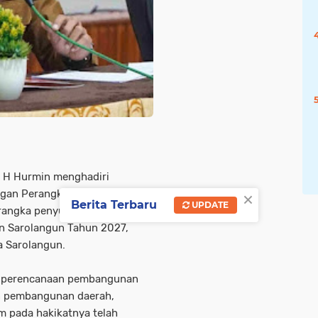
 H Hurmin menghadiri
×
gan Perangkat Daerah
Berita Terbaru
UPDATE
 rangka penyusunan Rencana
n Sarolangun Tahun 2027,
a Sarolangun.
n perencanaan pembangunan
an pembangunan daerah,
m pada hakikatnya telah