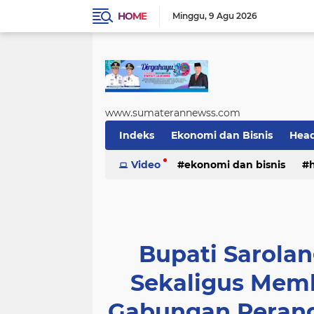
HOME
Minggu
9 Agu 2026
www.sumaterannewss.com
Indeks
Ekonomi dan Bisnis
Head
Sosial dan Budaya
Video
ekonomi dan bisnis
Sumsel Update
sosial dan budaya
sumsel upda
Bupati Sarola
Sekaligus Mem
Gabungan Perang