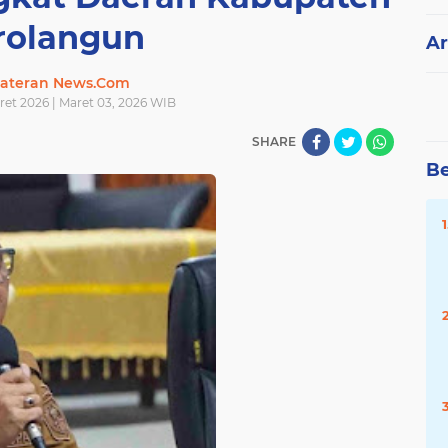
rolangun
Ar
ateran News.Com
ret 2026 | Maret 03, 2026 WIB
SHARE
Be