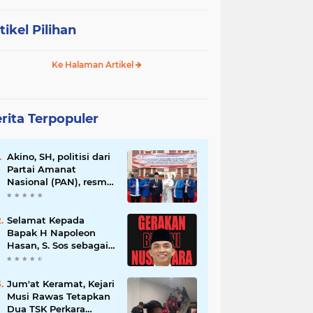
tikel Pilihan
Ke Halaman Artikel
rita Terpopuler
Akino, SH, politisi dari
Partai Amanat
Nasional (PAN), resmi
dilantik sebagai
anggota dewan
Selamat Kepada
Bapak H Napoleon
Hasan, S. Sos sebagai
Ketua DPD G. BRAN
Sum Sel
Jum'at Keramat, Kejari
Musi Rawas Tetapkan
Dua TSK Perkara