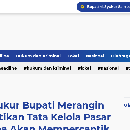
PWI Jambi Apresiasi Pe
line
Hukum dan Kriminal
Lokal
Nasional
Olahrag
Bupati Panca Hadiri Pel
headline
hukum dan kriminal
lokal
nasional
te
yukur Bupati Merangin
Vi
ikan Tata Kelola Pasar
na Akan Mempercantik