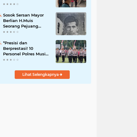
Dugaan Korupsi Dana
Peremajaan PSR
Sosok Sersan Mayor
Berlian H.Muis
Seorang Pejuang
Kemerdekaan RI
*Presisi dan
Berprestasi! 10
Personel Polres Musi
Rawas Raih
Penghargaan
Bergengsi dari
Lihat Selengkapnya
Kapolda Sumsel*