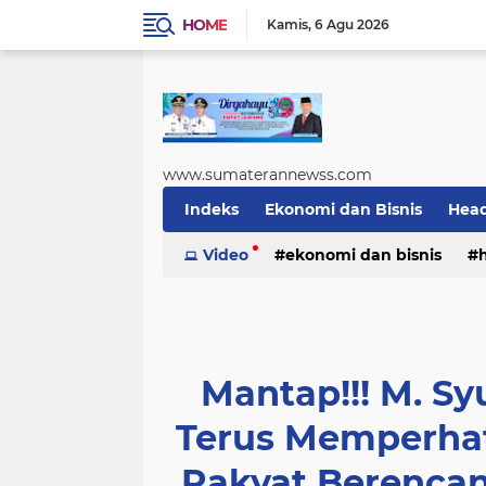
HOME
Kamis
6 Agu 2026
www.sumaterannewss.com
Indeks
Ekonomi dan Bisnis
Head
Sosial dan Budaya
Video
ekonomi dan bisnis
Sumsel Update
sosial dan budaya
sumsel upda
Mantap!!! M. S
Terus Memperhat
Rakyat Berenca