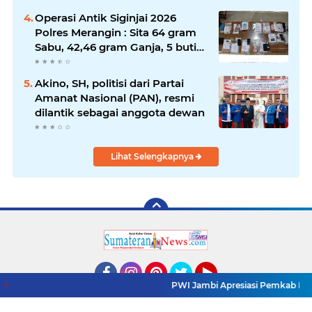
Operasi Antik Siginjai 2026
Polres Merangin : Sita 64 gram
Sabu, 42,46 gram Ganja, 5 butir
extasi, dan Amankan 21 Orang
Tersangka
Akino, SH, politisi dari Partai
Amanat Nasional (PAN), resmi
dilantik sebagai anggota dewan
Lihat Selengkapnya
PWI Jambi Apresiasi Pemkab Meran
Facebook
Instagram
Pinterest
Twitter
YouTube
Redaksi
Pasang Iklan
Pedoman Media Siber