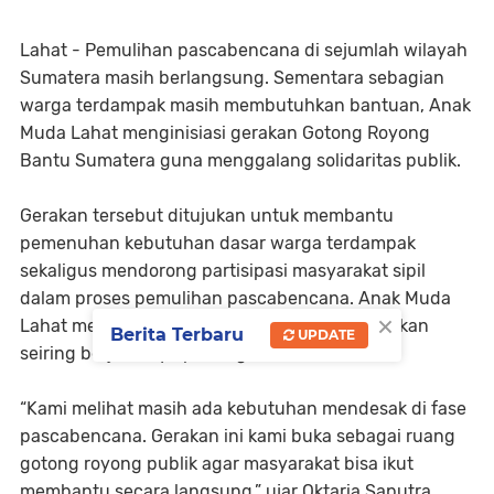
Lahat - Pemulihan pascabencana di sejumlah wilayah
Sumatera masih berlangsung. Sementara sebagian
warga terdampak masih membutuhkan bantuan, Anak
Muda Lahat menginisiasi gerakan Gotong Royong
Bantu Sumatera guna menggalang solidaritas publik.
Gerakan tersebut ditujukan untuk membantu
pemenuhan kebutuhan dasar warga terdampak
sekaligus mendorong partisipasi masyarakat sipil
dalam proses pemulihan pascabencana. Anak Muda
×
Lahat menilai, solidaritas publik tetap dibutuhkan
Berita Terbaru
UPDATE
seiring berjalannya penanganan bencana.
“Kami melihat masih ada kebutuhan mendesak di fase
pascabencana. Gerakan ini kami buka sebagai ruang
gotong royong publik agar masyarakat bisa ikut
membantu secara langsung,” ujar Oktaria Saputra,