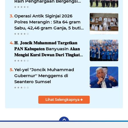
Raih Penghargaan Bergengsi
dari Kapolda Sumsel*
Operasi Antik Siginjai 2026
Polres Merangin : Sita 64 gram
Sabu, 42,46 gram Ganja, 5 butir
extasi, dan Amankan 21 Orang
Tersangka
𝐇. 𝐉𝐨𝐧𝐜𝐢𝐤 𝐌𝐮𝐡𝐚𝐦𝐦𝐚𝐝 𝐓𝐚𝐫𝐠𝐞𝐭𝐤𝐚𝐧
𝐏𝐀𝐍 𝐊𝐚𝐛𝐮𝐩𝐚𝐭𝐞𝐧 Banyuasin 𝐀𝐤𝐚𝐧
𝐌𝐞𝐧𝐠𝐢𝐬𝐢 𝐊𝐮𝐫𝐬𝐢 𝐃𝐞𝐰𝐚𝐧 𝐃𝐚𝐫𝐢 𝐓𝐢𝐧𝐠𝐤𝐚𝐭
𝐃𝐏𝐑 𝐃𝐚𝐞𝐫𝐚𝐡 𝐇𝐢𝐧𝐠𝐠𝐚 𝐃𝐏𝐑-𝐑𝐈
Yel-yel "Joncik Muhammad
Gubernur'' Menggems di
Seantero Sumsel
Lihat Selengkapnya