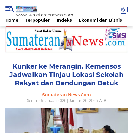
www.sumaterannewss.com
Home
Terpopuler
Indeks
Ekonomi dan Bisnis
H
Kunker ke Merangin, Kemensos
Jadwalkan Tinjau Lokasi Sekolah
Rakyat dan Bendungan Betuk
Sumateran News.Com
Senin, 26 Januari 2026 | Januari 26, 2026 WIB