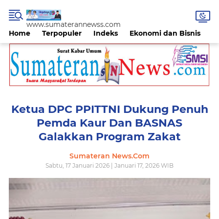
www.sumaterannewss.com
Home
Terpopuler
Indeks
Ekonomi dan Bisnis
H
Ketua DPC PPITTNI Dukung Penuh
Pemda Kaur Dan BASNAS
Galakkan Program Zakat
Sumateran News.Com
Sabtu, 17 Januari 2026 | Januari 17, 2026 WIB