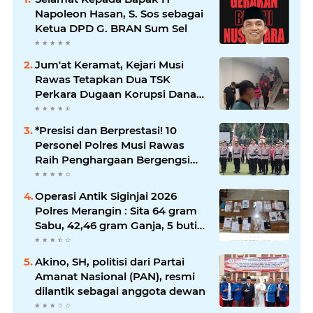
Napoleon Hasan, S. Sos sebagai
Ketua DPD G. BRAN Sum Sel
Jum'at Keramat, Kejari Musi
Rawas Tetapkan Dua TSK
Perkara Dugaan Korupsi Dana
Peremajaan PSR
*Presisi dan Berprestasi! 10
Personel Polres Musi Rawas
Raih Penghargaan Bergengsi
dari Kapolda Sumsel*
Operasi Antik Siginjai 2026
Polres Merangin : Sita 64 gram
Sabu, 42,46 gram Ganja, 5 butir
extasi, dan Amankan 21 Orang
Tersangka
Akino, SH, politisi dari Partai
Amanat Nasional (PAN), resmi
dilantik sebagai anggota dewan