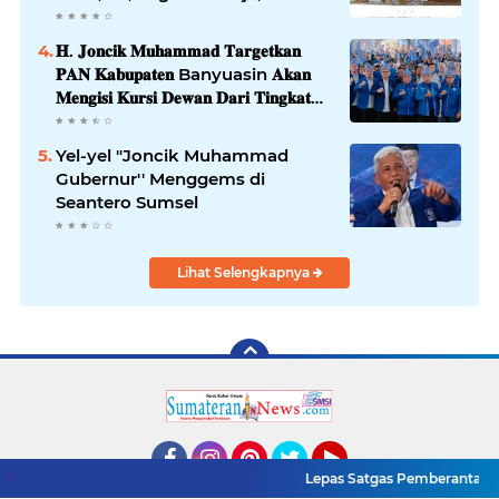
extasi, dan Amankan 21 Orang
Tersangka
𝐇. 𝐉𝐨𝐧𝐜𝐢𝐤 𝐌𝐮𝐡𝐚𝐦𝐦𝐚𝐝 𝐓𝐚𝐫𝐠𝐞𝐭𝐤𝐚𝐧
𝐏𝐀𝐍 𝐊𝐚𝐛𝐮𝐩𝐚𝐭𝐞𝐧 Banyuasin 𝐀𝐤𝐚𝐧
𝐌𝐞𝐧𝐠𝐢𝐬𝐢 𝐊𝐮𝐫𝐬𝐢 𝐃𝐞𝐰𝐚𝐧 𝐃𝐚𝐫𝐢 𝐓𝐢𝐧𝐠𝐤𝐚𝐭
𝐃𝐏𝐑 𝐃𝐚𝐞𝐫𝐚𝐡 𝐇𝐢𝐧𝐠𝐠𝐚 𝐃𝐏𝐑-𝐑𝐈
Yel-yel "Joncik Muhammad
Gubernur'' Menggems di
Seantero Sumsel
Lihat Selengkapnya
Lepas Satgas Pemberantasan P
Facebook
Instagram
Pinterest
Twitter
YouTube