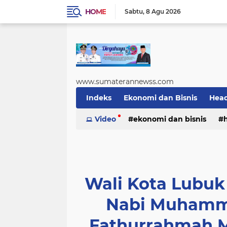
HOME
Sabtu
8 Agu 2026
www.sumaterannewss.com
Indeks
Ekonomi dan Bisnis
Head
Sosial dan Budaya
Video
ekonomi dan bisnis
Sumsel Update
sosial dan budaya
sumsel upda
Wali Kota Lubuk
Nabi Muhamm
Fathurrahmah M