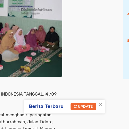
INDONESIA TANGGAL,14 /09
×
Berita Terbaru
UPDATE
yat menghadiri peringatan
thurrahmah, Jalan Tidore,
k Linggau Timur II, Minggu