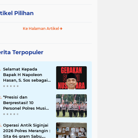
tikel Pilihan
Ke Halaman Artikel
rita Terpopuler
Selamat Kepada
Bapak H Napoleon
Hasan, S. Sos sebagai
Ketua DPD G. BRAN
Sum Sel
*Presisi dan
Berprestasi! 10
Personel Polres Musi
Rawas Raih
Penghargaan
Bergengsi dari
Operasi Antik Siginjai
Kapolda Sumsel*
2026 Polres Merangin :
Sita 64 gram Sabu,