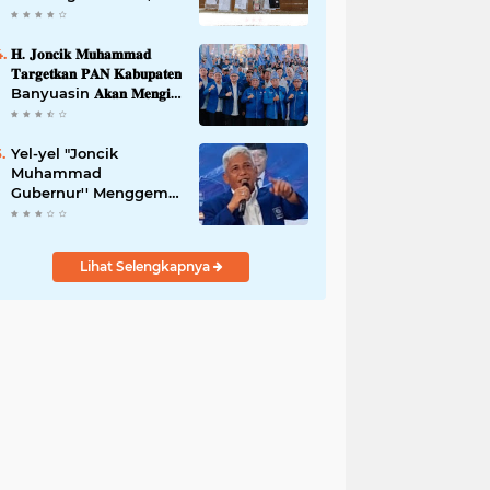
42,46 gram Ganja, 5
butir extasi, dan
Amankan 21 Orang
𝐇. 𝐉𝐨𝐧𝐜𝐢𝐤 𝐌𝐮𝐡𝐚𝐦𝐦𝐚𝐝
Tersangka
𝐓𝐚𝐫𝐠𝐞𝐭𝐤𝐚𝐧 𝐏𝐀𝐍 𝐊𝐚𝐛𝐮𝐩𝐚𝐭𝐞𝐧
Banyuasin 𝐀𝐤𝐚𝐧 𝐌𝐞𝐧𝐠𝐢𝐬𝐢
𝐊𝐮𝐫𝐬𝐢 𝐃𝐞𝐰𝐚𝐧 𝐃𝐚𝐫𝐢 𝐓𝐢𝐧𝐠𝐤𝐚𝐭
𝐃𝐏𝐑 𝐃𝐚𝐞𝐫𝐚𝐡 𝐇𝐢𝐧𝐠𝐠𝐚 𝐃𝐏𝐑-
𝐑𝐈
Yel-yel "Joncik
Muhammad
Gubernur'' Menggems
di Seantero Sumsel
Lihat Selengkapnya