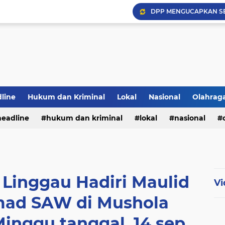
DPP MENGUCAPKAN S
Hadapi Musim Kemarau, 
Selamar Hut RI Ke 81
PWI Jambi Apresiasi Pe
Bupati Panca Hadiri Pel
line
Hukum dan Kriminal
Lokal
Nasional
Olahrag
headline
hukum dan kriminal
lokal
nasional
te
 Linggau Hadiri Maulid
Vi
ad SAW di Mushola
inggu tanggal, 14 sep