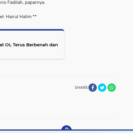
rio Fadilah, paparnya.
l: Hairul Halim **
t OI, Terus Berbenah dan
SHARE