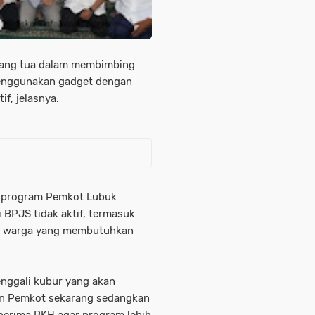
orang tua dalam membimbing
 menggunakan gadget dengan
if, jelasnya.
ah program Pemkot Lubuk
i BPJS tidak aktif, termasuk
gi warga yang membutuhkan
enggali kubur yang akan
dan Pemkot sekarang sedangkan
nerima PKH agar program lebih