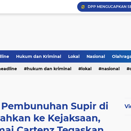
DPP MENGUCAPKAN S
Hadapi Musim Kemarau, 
Selamar Hut RI Ke 81
PWI Jambi Apresiasi Pe
Bupati Panca Hadiri Pel
line
Hukum dan Kriminal
Lokal
Nasional
Olahrag
headline
hukum dan kriminal
lokal
nasional
te
a Pembunuhan Supir di
Vi
ahkan ke Kejaksaan,
mai Cartenz Tegaskan