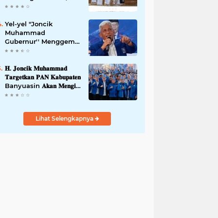
42,46 gram Ganja, 5
butir extasi, dan
Amankan 21 Orang
Yel-yel "Joncik
Tersangka
Muhammad
Gubernur'' Menggems
di Seantero Sumsel
𝐇. 𝐉𝐨𝐧𝐜𝐢𝐤 𝐌𝐮𝐡𝐚𝐦𝐦𝐚𝐝
𝐓𝐚𝐫𝐠𝐞𝐭𝐤𝐚𝐧 𝐏𝐀𝐍 𝐊𝐚𝐛𝐮𝐩𝐚𝐭𝐞𝐧
Banyuasin 𝐀𝐤𝐚𝐧 𝐌𝐞𝐧𝐠𝐢𝐬𝐢
𝐊𝐮𝐫𝐬𝐢 𝐃𝐞𝐰𝐚𝐧 𝐃𝐚𝐫𝐢 𝐓𝐢𝐧𝐠𝐤𝐚𝐭
𝐃𝐏𝐑 𝐃𝐚𝐞𝐫𝐚𝐡 𝐇𝐢𝐧𝐠𝐠𝐚 𝐃𝐏𝐑-
𝐑𝐈
Lihat Selengkapnya