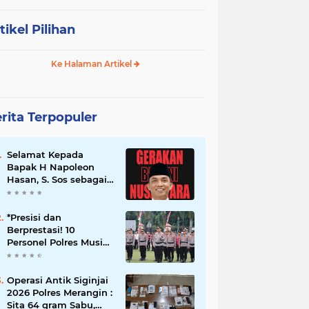
tikel Pilihan
Ke Halaman Artikel
rita Terpopuler
Selamat Kepada
Bapak H Napoleon
Hasan, S. Sos sebagai
Ketua DPD G. BRAN
Sum Sel
*Presisi dan
Berprestasi! 10
Personel Polres Musi
Rawas Raih
Penghargaan
Bergengsi dari
Operasi Antik Siginjai
Kapolda Sumsel*
2026 Polres Merangin :
Sita 64 gram Sabu,