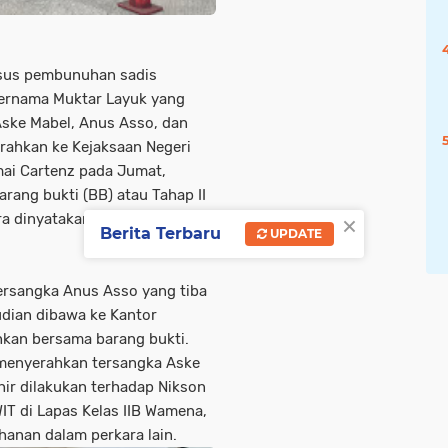
asus pembunuhan sadis
ernama Muktar Layuk yang
Aske Mabel, Anus Asso, dan
erahkan ke Kejaksaan Negeri
mai Cartenz pada Jumat,
rang bukti (BB) atau Tahap II
×
ra dinyatakan lengkap (P-21)
Berita Terbaru
UPDATE
ersangka Anus Asso yang tiba
dian dibawa ke Kantor
hkan bersama barang bukti.
i menyerahkan tersangka Aske
hir dilakukan terhadap Nikson
WIT di Lapas Kelas IIB Wamena,
hanan dalam perkara lain.