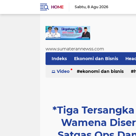
HOME
Sabtu
8 Agu 2026
www.sumaterannewss.com
Indeks
Ekonomi dan Bisnis
Head
Sosial dan Budaya
Video
ekonomi dan bisnis
Sumsel Update
sosial dan budaya
sumsel upda
*Tiga Tersangk
Wamena Diser
Satgas Ops Da