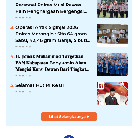
Personel Polres Musi Rawas
Raih Penghargaan Bergengsi
dari Kapolda Sumsel*
Operasi Antik Siginjai 2026
Polres Merangin : Sita 64 gram
Sabu, 42,46 gram Ganja, 5 butir
extasi, dan Amankan 21 Orang
Tersangka
𝐇. 𝐉𝐨𝐧𝐜𝐢𝐤 𝐌𝐮𝐡𝐚𝐦𝐦𝐚𝐝 𝐓𝐚𝐫𝐠𝐞𝐭𝐤𝐚𝐧
𝐏𝐀𝐍 𝐊𝐚𝐛𝐮𝐩𝐚𝐭𝐞𝐧 Banyuasin 𝐀𝐤𝐚𝐧
𝐌𝐞𝐧𝐠𝐢𝐬𝐢 𝐊𝐮𝐫𝐬𝐢 𝐃𝐞𝐰𝐚𝐧 𝐃𝐚𝐫𝐢 𝐓𝐢𝐧𝐠𝐤𝐚𝐭
𝐃𝐏𝐑 𝐃𝐚𝐞𝐫𝐚𝐡 𝐇𝐢𝐧𝐠𝐠𝐚 𝐃𝐏𝐑-𝐑𝐈
Selamar Hut RI Ke 81
Lihat Selengkapnya