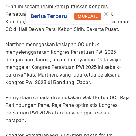
"Hari ini secara resmi kami putuskan Kongres
×
Persatuan PWI 2025 diselenggarakan di BPPTIK
Berita Terbaru
UPDATE
Komdigi, Cikarang, Bekasi," tegas Marthen seusai rapat
OC di Hall Dewan Pers, Kebon Sirih, Jakarta Pusat.
Marthen menegaskan kesiapan OC untuk
menyelenggarakan Kongres Persatuan PWI 2025
dengan baik, lancar, aman dan nyaman. "Kita wajib
menggelar Kongres Persatuan PWI 2025 ini sebaik-
baiknya," kata Marthen, yang juga ketua pelaksana
Kongres PWI 2023 di Bandung, Jabar.
Pernyataan senada dikemukakan Wakil Ketua OC, Raja
Parlindungan Pane. Raja Pane optimistis Kongres
Persatuan PWI 2025 akan terselenggara sesuai
harapan.
Kongres Persatuan PWI 2025 merupakan forum