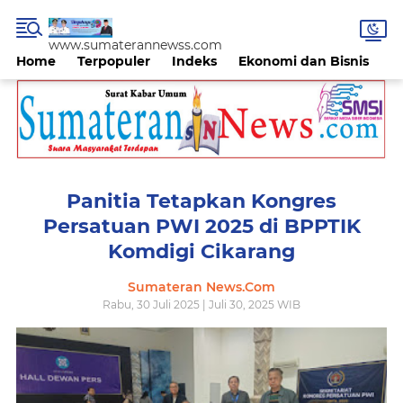
www.sumaterannewss.com
Home
Terpopuler
Indeks
Ekonomi dan Bisnis
H
Panitia Tetapkan Kongres
Persatuan PWI 2025 di BPPTIK
Komdigi Cikarang
Sumateran News.Com
Rabu, 30 Juli 2025 | Juli 30, 2025 WIB