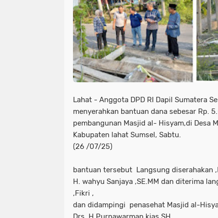
Lahat - Anggota DPD RI Dapil Sumatera Sel
menyerahkan bantuan dana sebesar Rp. 5
pembangunan Masjid al- Hisyam,di Desa M
Kabupaten lahat Sumsel, Sabtu.
(26 /07/25)
bantuan tersebut Langsung diserahakan ,H
H. wahyu Sanjaya ,SE.MM dan diterima la
,Fikri ,
dan didampingi penasehat Masjid al-Hisy
Drs .H.Purnawarman kias SH.