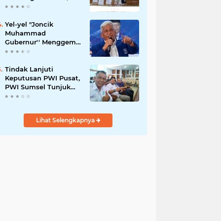
42,46 gram Ganja, 5
butir extasi, dan
Amankan 21 Orang
Yel-yel "Joncik
Tersangka
Muhammad
Gubernur'' Menggems
di Seantero Sumsel
Tindak Lanjuti
Keputusan PWI Pusat,
PWI Sumsel Tunjuk
Ishak Nasroni sebagai
Plt Ketua PWI OKU
Selatan
Lihat Selengkapnya