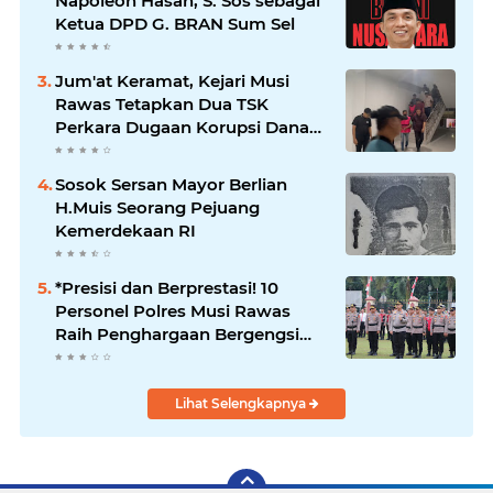
Napoleon Hasan, S. Sos sebagai
Ketua DPD G. BRAN Sum Sel
Jum'at Keramat, Kejari Musi
Rawas Tetapkan Dua TSK
Perkara Dugaan Korupsi Dana
Peremajaan PSR
Sosok Sersan Mayor Berlian
H.Muis Seorang Pejuang
Kemerdekaan RI
*Presisi dan Berprestasi! 10
Personel Polres Musi Rawas
Raih Penghargaan Bergengsi
dari Kapolda Sumsel*
Lihat Selengkapnya