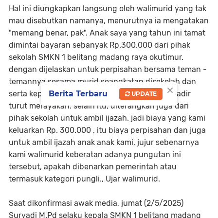
Hal ini diungkapkan langsung oleh walimurid yang tak
mau disebutkan namanya, menurutnya ia mengatakan
"memang benar, pak". Anak saya yang tahun ini tamat
dimintai bayaran sebanyak Rp.300.000 dari pihak
sekolah SMKN 1 belitang madang raya okutimur.
dengan dijelaskan untuk perpisahan bersama teman -
temannya sesama murid seangkatan disekolah dan
×
Berita Terbaru
serta kepala sekolah, para dewan guru yang hadir
UPDATE
turut merayakan. selain itu, diterangkan juga dari
pihak sekolah untuk ambil ijazah. jadi biaya yang kami
keluarkan Rp. 300.000 , itu biaya perpisahan dan juga
untuk ambil ijazah anak anak kami, jujur sebenarnya
kami walimurid keberatan adanya pungutan ini
tersebut, apakah dibenarkan pemerintah atau
termasuk kategori pungli., Ujar walimurid.
Saat dikonfirmasi awak media, jumat (2/5/2025)
Suryadi M.Pd selaku kepala SMKN 1 belitang madang