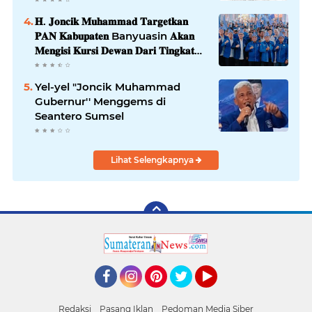
Tersangka
𝐇. 𝐉𝐨𝐧𝐜𝐢𝐤 𝐌𝐮𝐡𝐚𝐦𝐦𝐚𝐝 𝐓𝐚𝐫𝐠𝐞𝐭𝐤𝐚𝐧
𝐏𝐀𝐍 𝐊𝐚𝐛𝐮𝐩𝐚𝐭𝐞𝐧 Banyuasin 𝐀𝐤𝐚𝐧
𝐌𝐞𝐧𝐠𝐢𝐬𝐢 𝐊𝐮𝐫𝐬𝐢 𝐃𝐞𝐰𝐚𝐧 𝐃𝐚𝐫𝐢 𝐓𝐢𝐧𝐠𝐤𝐚𝐭
𝐃𝐏𝐑 𝐃𝐚𝐞𝐫𝐚𝐡 𝐇𝐢𝐧𝐠𝐠𝐚 𝐃𝐏𝐑-𝐑𝐈
Yel-yel "Joncik Muhammad
Gubernur'' Menggems di
Seantero Sumsel
Lihat Selengkapnya
Facebook
Instagram
Pinterest
Twitter
YouTube
Redaksi
Pasang Iklan
Pedoman Media Siber